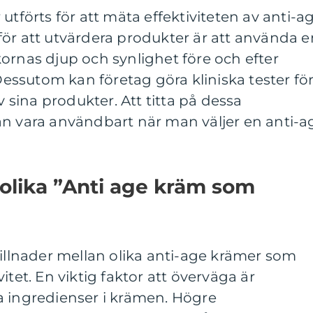
utförts för att mäta effektiviteten av anti-a
ör att utvärdera produkter är att använda e
ornas djup och synlighet före och efter
ssutom kan företag göra kliniska tester fö
v sina produkter. Att titta på dessa
an vara användbart när man väljer en anti-a
 olika ”Anti age kräm som
killnader mellan olika anti-age krämer som
itet. En viktig faktor att överväga är
a ingredienser i krämen. Högre