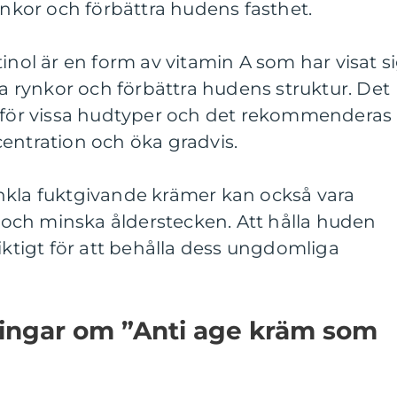
rynkor och förbättra hudens fasthet.
inol är en form av vitamin A som har visat s
ka rynkor och förbättra hudens struktur. Det
e för vissa hudtyper och det rekommenderas
entration och öka gradvis.
nkla fuktgivande krämer kan också vara
ra och minska ålderstecken. Att hålla huden
viktigt för att behålla dess ungdomliga
ningar om ”Anti age kräm som