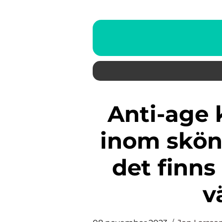
Anti-age krämer är populära
inom skön
det finns
v