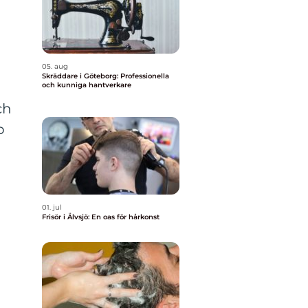
05. aug
Skräddare i Göteborg: Professionella
och kunniga hantverkare
ch
p
01. jul
Frisör i Älvsjö: En oas för hårkonst