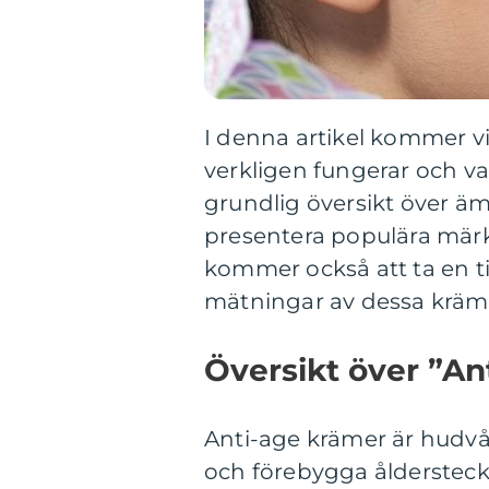
I denna artikel kommer v
verkligen fungerar och va
grundlig översikt över äm
presentera populära märke
kommer också att ta en ti
mätningar av dessa kräme
Översikt över ”An
Anti-age krämer är hudv
och förebygga ålderstecke