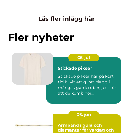
Läs fler inlägg här
Fler nyheter
05. jul
Stickade pikeer
Stickade pikeer har på kort
tid blivit ett givet plagg i
mångas garderober, just för
att de kombiner...
06. jun
Armband i guld och
diamanter för vardag och