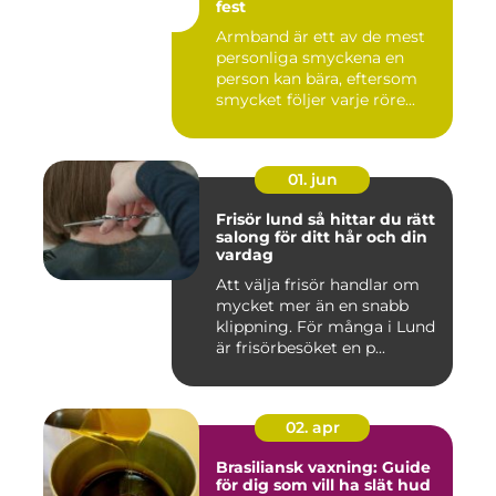
fest
Armband är ett av de mest
personliga smyckena en
person kan bära, eftersom
smycket följer varje röre...
01. jun
Frisör lund så hittar du rätt
salong för ditt hår och din
vardag
Att välja frisör handlar om
mycket mer än en snabb
klippning. För många i Lund
är frisörbesöket en p...
02. apr
Brasiliansk vaxning: Guide
för dig som vill ha slät hud