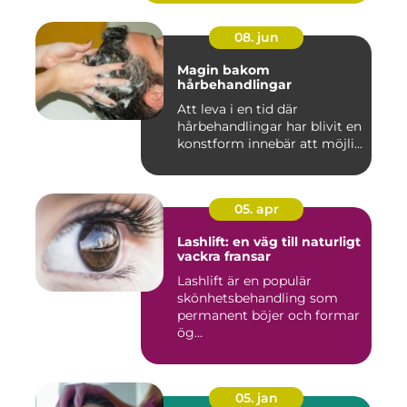
08. jun
Magin bakom
hårbehandlingar
Att leva i en tid där
hårbehandlingar har blivit en
konstform innebär att möjli...
05. apr
Lashlift: en väg till naturligt
vackra fransar
Lashlift är en populär
skönhetsbehandling som
permanent böjer och formar
ög...
05. jan