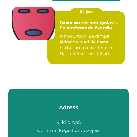
18. jan
Bästa serum mot rynkor -
En omfattande översikt
Introduktion: Bekämpa
åldrande med de bästa
hudserum på marknaden
När det kommer till att
bekämpa r...
Adress