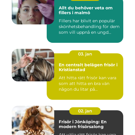
Allt du behöver veta om
fillers i malmö
Fillers har blivit en populär
skönhetsbehandling för dem
som vill uppnå en ungd...
03. jan
En centralt belägen frisör i
Kristianstad
Att hitta rätt frisör kan vara
som att hitta en bra vän
någon du litar på...
02. jan
Frisör i Jönköping: En
modern frisörsalong
Att välja rätt frisör kan vara