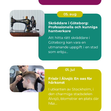
05. aug
Skräddare i Göteborg:
Professionella och kunniga
hantverkare
Att hitta rätt skräddare i
Göteborg kan vara en
utmanande uppgift i en stad
som erbju...
01. jul
Frisör i Älvsjö: En oas för
hårkonst
I utkanten av Stockholm, i
den charmiga stadsdelen
Älvsjö, blomstrar en plats där
h&a...