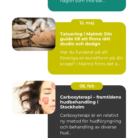
någon som inte bar...
12. maj
Tatuering i Malmö: Din
guide till att finna rätt
studio och design
Har du funderat på att
föreviga en konstform på din
kropp? I Malmö finns det e...
08. feb
Carboxyterapi – framtidens
hudbehandling i
Stockholm
Carboxyterapi är en relativt
ny metod för hudföryngring
och behandling av diverse
hud...