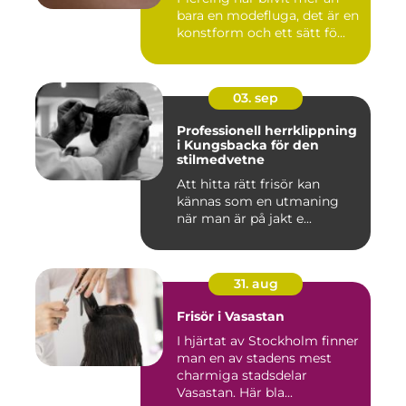
bara en modefluga, det är en
konstform och ett sätt fö...
03. sep
Professionell herrklippning
i Kungsbacka för den
stilmedvetne
Att hitta rätt frisör kan
kännas som en utmaning
när man är på jakt e...
31. aug
Frisör i Vasastan
I hjärtat av Stockholm finner
man en av stadens mest
charmiga stadsdelar
Vasastan. Här bla...