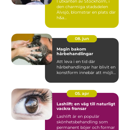
I utkanten av Stockholm, i
den charmiga stadsdelen
Älvsjö, blomstrar en plats där
h&a...
08. jun
Magin bakom
hårbehandlingar
Att leva i en tid där
hårbehandlingar har blivit en
konstform innebär att möjli...
05. apr
Lashlift: en väg till naturligt
vackra fransar
Lashlift är en populär
skönhetsbehandling som
permanent böjer och formar