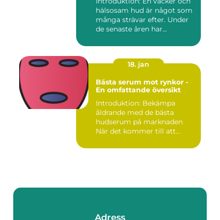
Introduktion: En vacker och
hälsosam hud är något som
många strävar efter. Under
de senaste åren har...
18. jan
Bästa serum mot rynkor -
En omfattande översikt
Introduktion: Bekämpa
åldrande med de bästa
hudserum på marknaden
När det kommer till att
bekämpa r...
Adress