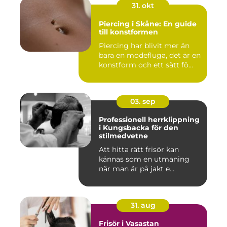
31. okt
Piercing i Skåne: En guide
till konstformen
Piercing har blivit mer än
bara en modefluga, det är en
konstform och ett sätt fö...
03. sep
Professionell herrklippning
i Kungsbacka för den
stilmedvetne
Att hitta rätt frisör kan
kännas som en utmaning
när man är på jakt e...
31. aug
Frisör i Vasastan