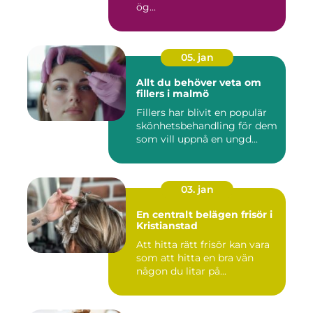
ög...
05. jan
Allt du behöver veta om
fillers i malmö
Fillers har blivit en populär
skönhetsbehandling för dem
som vill uppnå en ungd...
03. jan
En centralt belägen frisör i
Kristianstad
Att hitta rätt frisör kan vara
som att hitta en bra vän
någon du litar på...