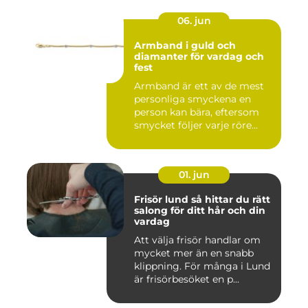
06. jun
Armband i guld och
diamanter för vardag och
fest
Armband är ett av de mest
personliga smyckena en
person kan bära, eftersom
smycket följer varje röre...
01. jun
Frisör lund så hittar du rätt
salong för ditt hår och din
vardag
Att välja frisör handlar om
mycket mer än en snabb
klippning. För många i Lund
är frisörbesöket en p...