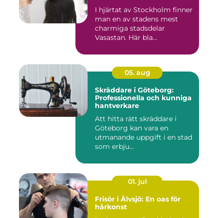
I hjärtat av Stockholm finner
man en av stadens mest
charmiga stadsdelar
Vasastan. Här bla...
05. aug
Skräddare i Göteborg:
Professionella och kunniga
hantverkare
Att hitta rätt skräddare i
Göteborg kan vara en
utmanande uppgift i en stad
som erbju...
01. jul
Frisör i Älvsjö: En oas för
hårkonst