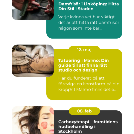
Damfrisör i Linköping: Hitta
Din Stil i Staden
Varje kvinna vet hur viktigt
det är att hitta rätt damfrisör
någon som inte bar...
12. maj
Tatuering i Malmö: Din
guide till att finna rätt
studio och design
Har du funderat på att
föreviga en konstform på din
kropp? I Malmö finns det e...
08. feb
Carboxyterapi – framtidens
hudbehandling i
Stockholm