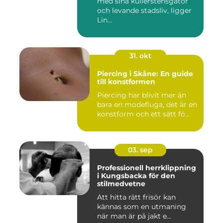
med sina kullerstensgator
och levande stadsliv, ligger
Lin...
31. okt
Piercing i Skåne: En guide
till konstformen
Piercing har blivit mer än
bara en modefluga, det är en
konstform och ett sätt fö...
03. sep
Professionell herrklippning
i Kungsbacka för den
stilmedvetne
Att hitta rätt frisör kan
kännas som en utmaning
när man är på jakt e...