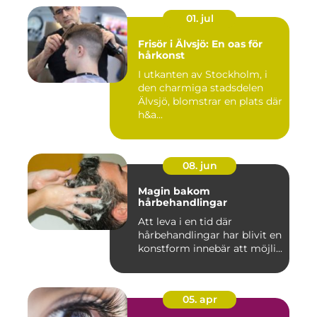
01. jul
Frisör i Älvsjö: En oas för
hårkonst
I utkanten av Stockholm, i
den charmiga stadsdelen
Älvsjö, blomstrar en plats där
h&a...
08. jun
Magin bakom
hårbehandlingar
Att leva i en tid där
hårbehandlingar har blivit en
konstform innebär att möjli...
05. apr