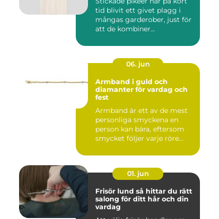
Stickade pikeer har på kort
tid blivit ett givet plagg i
mångas garderober, just för
att de kombiner...
06. jun
Armband i guld och
diamanter för vardag och
fest
Armband är ett av de mest
personliga smyckena en
person kan bära, eftersom
smycket följer varje röre...
01. jun
Frisör lund så hittar du rätt
salong för ditt hår och din
vardag