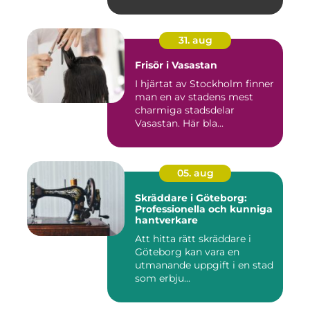
31. aug
Frisör i Vasastan
I hjärtat av Stockholm finner
man en av stadens mest
charmiga stadsdelar
Vasastan. Här bla...
05. aug
Skräddare i Göteborg:
Professionella och kunniga
hantverkare
Att hitta rätt skräddare i
Göteborg kan vara en
utmanande uppgift i en stad
som erbju...