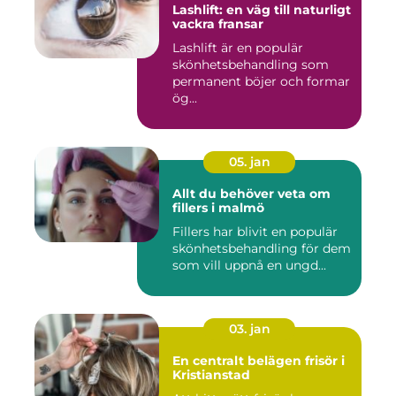
Lashlift: en väg till naturligt
vackra fransar
Lashlift är en populär
skönhetsbehandling som
permanent böjer och formar
ög...
05. jan
Allt du behöver veta om
fillers i malmö
Fillers har blivit en populär
skönhetsbehandling för dem
som vill uppnå en ungd...
03. jan
En centralt belägen frisör i
Kristianstad