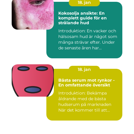
18. jan
Kokosolja ansikte: En
komplett guide för en
strålande hud
Introduktion: En vacker och
hälsosam hud är något som
många strävar efter. Under
de senaste åren har...
18. jan
Bästa serum mot rynkor -
En omfattande översikt
Introduktion: Bekämpa
åldrande med de bästa
hudserum på marknaden
När det kommer till att
bekämpa r...