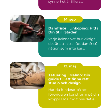
synnerhet är fillers...
14. sep
Damfrisör i Linköping: Hitta
Din Stil i Staden
Varje kvinna vet hur viktigt
det är att hitta rätt damfrisör
någon som inte bar...
12. maj
Tatuering i Malmö: Din
guide till att finna rätt
studio och design
Har du funderat på att
föreviga en konstform på din
kropp? I Malmö finns det e...