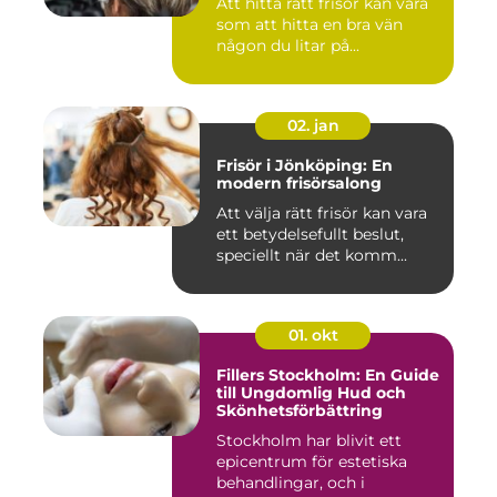
Att hitta rätt frisör kan vara
som att hitta en bra vän
någon du litar på...
02. jan
Frisör i Jönköping: En
modern frisörsalong
Att välja rätt frisör kan vara
ett betydelsefullt beslut,
speciellt när det komm...
01. okt
Fillers Stockholm: En Guide
till Ungdomlig Hud och
Skönhetsförbättring
Stockholm har blivit ett
epicentrum för estetiska
behandlingar, och i