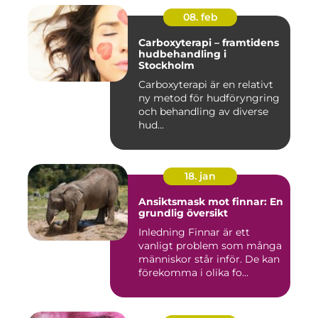
08. feb
Carboxyterapi – framtidens
hudbehandling i
Stockholm
Carboxyterapi är en relativt
ny metod för hudföryngring
och behandling av diverse
hud...
18. jan
Ansiktsmask mot finnar: En
grundlig översikt
Inledning Finnar är ett
vanligt problem som många
människor står inför. De kan
förekomma i olika fo...