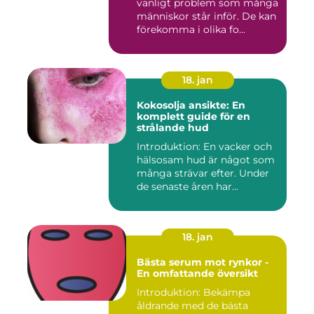
vanligt problem som många
människor står inför. De kan
förekomma i olika fo...
18. jan
Kokosolja ansikte: En
komplett guide för en
strålande hud
Introduktion: En vacker och
hälsosam hud är något som
många strävar efter. Under
de senaste åren har...
18. jan
Bästa serum mot rynkor -
En omfattande översikt
Introduktion: Bekämpa
åldrande med de bästa