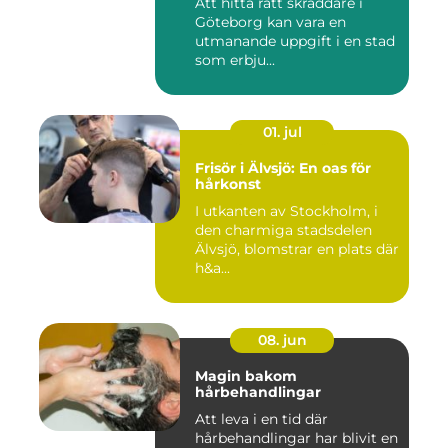
Att hitta rätt skräddare i
Göteborg kan vara en
utmanande uppgift i en stad
som erbju...
01. jul
Frisör i Älvsjö: En oas för
hårkonst
I utkanten av Stockholm, i
den charmiga stadsdelen
Älvsjö, blomstrar en plats där
h&a...
08. jun
Magin bakom
hårbehandlingar
Att leva i en tid där
hårbehandlingar har blivit en