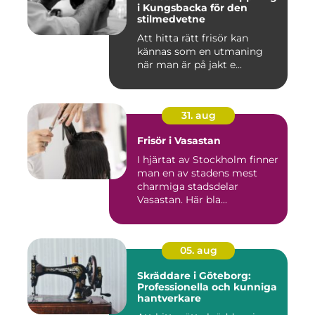
i Kungsbacka för den
stilmedvetne
Att hitta rätt frisör kan
kännas som en utmaning
när man är på jakt e...
31. aug
Frisör i Vasastan
I hjärtat av Stockholm finner
man en av stadens mest
charmiga stadsdelar
Vasastan. Här bla...
05. aug
Skräddare i Göteborg:
Professionella och kunniga
hantverkare