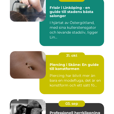
Frisör i Linköping - en
guide till stadens bästa
salonger
I hjärtat av Östergötland,
med sina kullerstensgator
och levande stadsliv, ligger
Lin...
31. okt
Piercing i Skåne: En guide
till konstformen
Piercing har blivit mer än
bara en modefluga, det är en
konstform och ett sätt fö...
03. sep
Professionell herrklippning