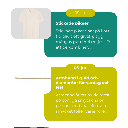
05. jul
Stickade pikeer
Stickade pikeer har på kort
tid blivit ett givet plagg i
mångas garderober, just för
att de kombiner...
06. jun
Armband i guld och
diamanter för vardag och
fest
Armband är ett av de mest
personliga smyckena en
person kan bära, eftersom
smycket följer varje röre...