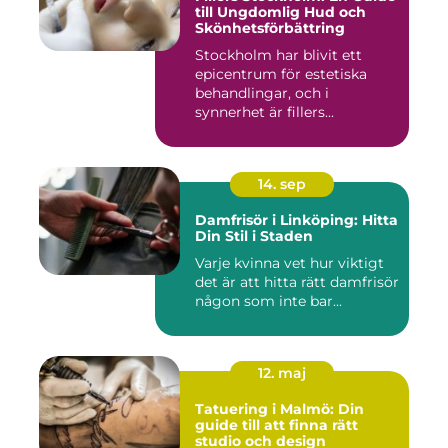
till Ungdomlig Hud och
Skönhetsförbättring
Stockholm har blivit ett
epicentrum för estetiska
behandlingar, och i
synnerhet är fillers...
14. sep
Damfrisör i Linköping: Hitta
Din Stil i Staden
Varje kvinna vet hur viktigt
det är att hitta rätt damfrisör
någon som inte bar...
12. maj
Tatuering i Malmö: Din
guide till att finna rätt
studio och design