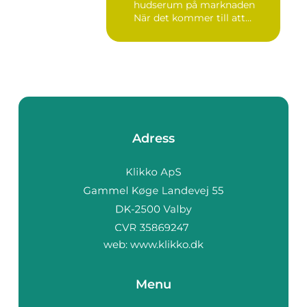
hudserum på marknaden
När det kommer till att
bekämpa r...
Adress
web:
www.klikko.dk
Menu