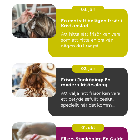
03. jan
En centralt belägen frisör i
Kristianstad
Att hitta rätt frisör kan vara
som att hitta en bra vän
någon du litar på...
02. jan
Frisör i Jönköping: En
modern frisörsalong
Att välja rätt frisör kan vara
ett betydelsefullt beslut,
speciellt när det komm...
01. okt
Fillers Stockholm: En Guide