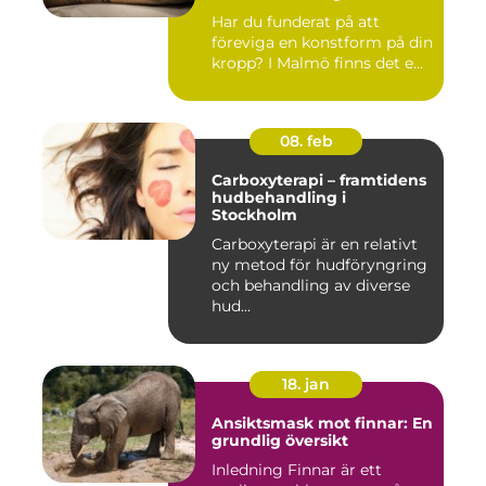
Har du funderat på att
föreviga en konstform på din
kropp? I Malmö finns det e...
08. feb
Carboxyterapi – framtidens
hudbehandling i
Stockholm
Carboxyterapi är en relativt
ny metod för hudföryngring
och behandling av diverse
hud...
18. jan
Ansiktsmask mot finnar: En
grundlig översikt
Inledning Finnar är ett