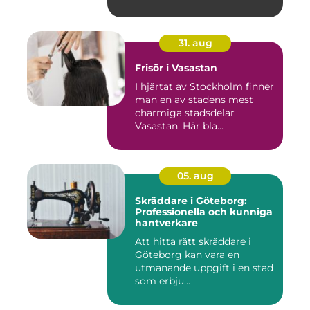
31. aug
Frisör i Vasastan
I hjärtat av Stockholm finner
man en av stadens mest
charmiga stadsdelar
Vasastan. Här bla...
05. aug
Skräddare i Göteborg:
Professionella och kunniga
hantverkare
Att hitta rätt skräddare i
Göteborg kan vara en
utmanande uppgift i en stad
som erbju...