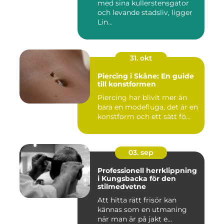
med sina kullerstensgator
och levande stadsliv, ligger
Lin...
31. okt
Piercing i Skåne: En guide
till konstformen
Piercing har blivit mer än
bara en modefluga, det är en
konstform och ett sätt fö...
03. sep
Professionell herrklippning
i Kungsbacka för den
stilmedvetne
Att hitta rätt frisör kan
kännas som en utmaning
när man är på jakt e...