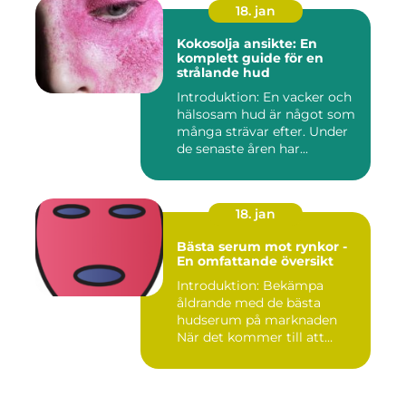
18. jan
Kokosolja ansikte: En
komplett guide för en
strålande hud
Introduktion: En vacker och
hälsosam hud är något som
många strävar efter. Under
de senaste åren har...
18. jan
Bästa serum mot rynkor -
En omfattande översikt
Introduktion: Bekämpa
åldrande med de bästa
hudserum på marknaden
När det kommer till att
bekämpa r...