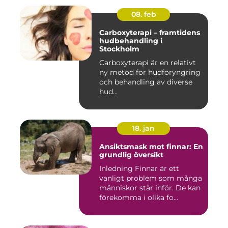
08. feb
Carboxyterapi – framtidens
hudbehandling i
Stockholm
Carboxyterapi är en relativt
ny metod för hudföryngring
och behandling av diverse
hud...
18. jan
Ansiktsmask mot finnar: En
grundlig översikt
Inledning Finnar är ett
vanligt problem som många
människor står inför. De kan
förekomma i olika fo...