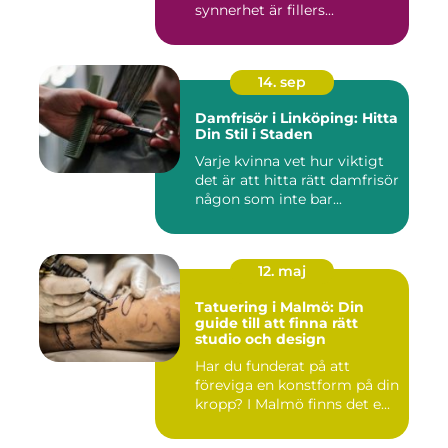
synnerhet är fillers...
14. sep
Damfrisör i Linköping: Hitta
Din Stil i Staden
Varje kvinna vet hur viktigt
det är att hitta rätt damfrisör
någon som inte bar...
12. maj
Tatuering i Malmö: Din
guide till att finna rätt
studio och design
Har du funderat på att
föreviga en konstform på din
kropp? I Malmö finns det e...