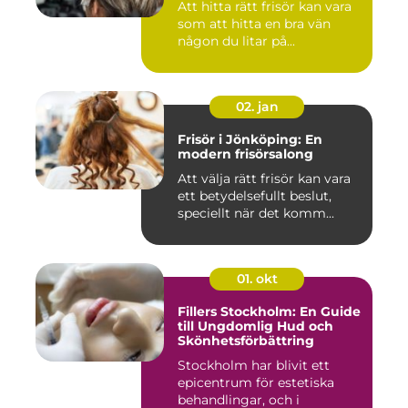
Att hitta rätt frisör kan vara
som att hitta en bra vän
någon du litar på...
02. jan
Frisör i Jönköping: En
modern frisörsalong
Att välja rätt frisör kan vara
ett betydelsefullt beslut,
speciellt när det komm...
01. okt
Fillers Stockholm: En Guide
till Ungdomlig Hud och
Skönhetsförbättring
Stockholm har blivit ett
epicentrum för estetiska
behandlingar, och i