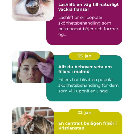
Lashlift: en väg till naturligt
vackra fransar
Lashlift är en populär
skönhetsbehandling som
permanent böjer och formar
ög...
05. jan
Allt du behöver veta om
fillers i malmö
Fillers har blivit en populär
skönhetsbehandling för dem
som vill uppnå en ungd...
03. jan
En centralt belägen frisör i
Kristianstad