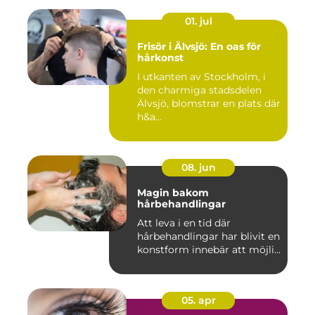
01. jul
Frisör i Älvsjö: En oas för
hårkonst
I utkanten av Stockholm, i
den charmiga stadsdelen
Älvsjö, blomstrar en plats där
h&a...
08. jun
Magin bakom
hårbehandlingar
Att leva i en tid där
hårbehandlingar har blivit en
konstform innebär att möjli...
05. apr