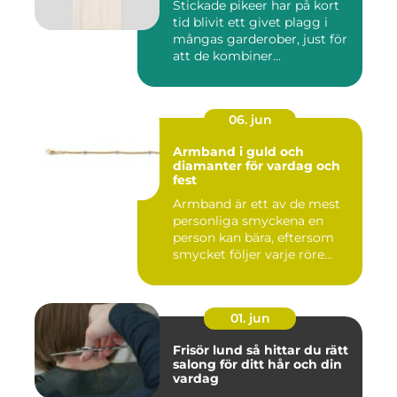
Stickade pikeer har på kort
tid blivit ett givet plagg i
mångas garderober, just för
att de kombiner...
06. jun
Armband i guld och
diamanter för vardag och
fest
Armband är ett av de mest
personliga smyckena en
person kan bära, eftersom
smycket följer varje röre...
01. jun
Frisör lund så hittar du rätt
salong för ditt hår och din
vardag