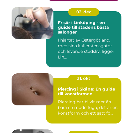
02. dec
Frisör i Linköping - en
guide till stadens bästa
salonger
I hjärtat av Östergötland,
med sina kullerstensgator
och levande stadsliv, ligger
Lin...
31. okt
Piercing i Skåne: En guide
till konstformen
Piercing har blivit mer än
bara en modefluga, det är en
konstform och ett sätt fö...