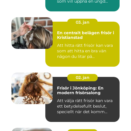
som vill uppnå en ungd...
03. jan
En centralt belägen frisör i
Kristianstad
Att hitta rätt frisör kan vara
som att hitta en bra vän
någon du litar på...
02. jan
Frisör i Jönköping: En
modern frisörsalong
Att välja rätt frisör kan vara
ett betydelsefullt beslut,
speciellt när det komm...