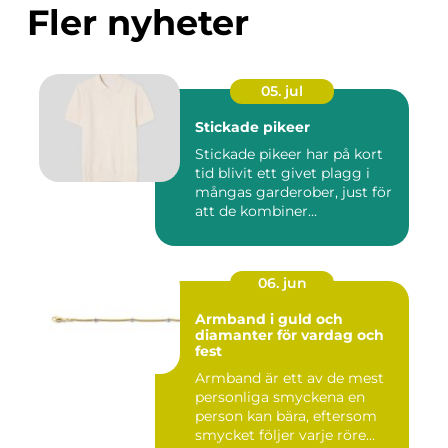
Fler nyheter
05. jul
Stickade pikeer
Stickade pikeer har på kort
tid blivit ett givet plagg i
mångas garderober, just för
att de kombiner...
06. jun
Armband i guld och
diamanter för vardag och
fest
Armband är ett av de mest
personliga smyckena en
person kan bära, eftersom
smycket följer varje röre...