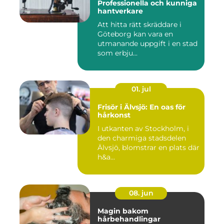
Professionella och kunniga
hantverkare
Att hitta rätt skräddare i
Göteborg kan vara en
utmanande uppgift i en stad
som erbju...
01. jul
Frisör i Älvsjö: En oas för
hårkonst
I utkanten av Stockholm, i
den charmiga stadsdelen
Älvsjö, blomstrar en plats där
h&a...
08. jun
Magin bakom
hårbehandlingar