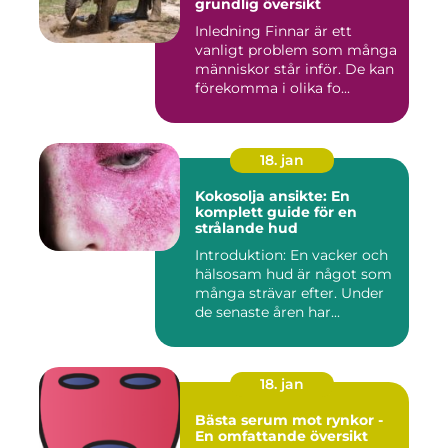
grundlig översikt
Inledning Finnar är ett
vanligt problem som många
människor står inför. De kan
förekomma i olika fo...
18. jan
Kokosolja ansikte: En
komplett guide för en
strålande hud
Introduktion: En vacker och
hälsosam hud är något som
många strävar efter. Under
de senaste åren har...
18. jan
Bästa serum mot rynkor -
En omfattande översikt