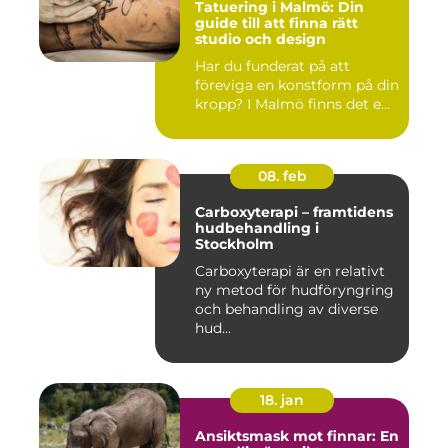
Tatuering i Malmö: Din
guide till att finna rätt
studio och design
Har du funderat på att
föreviga en konstform på din
kropp? I Malmö finns det e...
08. feb
Carboxyterapi – framtidens
hudbehandling i
Stockholm
Carboxyterapi är en relativt
ny metod för hudföryngring
och behandling av diverse
hud...
18. jan
Ansiktsmask mot finnar: En