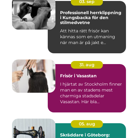
03. sep
Professionell herrklippning
i Kungsbacka för den
stilmedvetne
Att hitta rätt frisör kan
kännas som en utmaning
när man är på jakt e...
31. aug
Frisör i Vasastan
I hjärtat av Stockholm finner
man en av stadens mest
charmiga stadsdelar
Vasastan. Här bla...
05. aug
Skräddare i Göteborg: