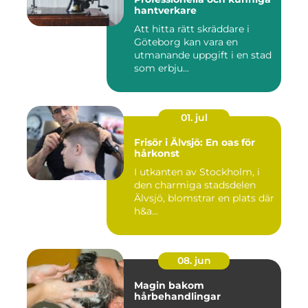
hantverkare
Att hitta rätt skräddare i
Göteborg kan vara en
utmanande uppgift i en stad
som erbju...
01. jul
Frisör i Älvsjö: En oas för
hårkonst
I utkanten av Stockholm, i
den charmiga stadsdelen
Älvsjö, blomstrar en plats där
h&a...
08. jun
Magin bakom
hårbehandlingar