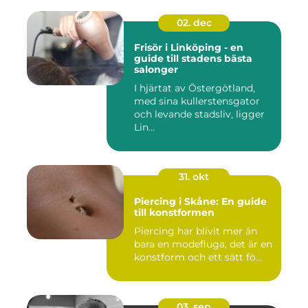
02. dec
Frisör i Linköping - en
guide till stadens bästa
salonger
I hjärtat av Östergötland,
med sina kullerstensgator
och levande stadsliv, ligger
Lin...
31. okt
Piercing i Skåne: En guide
till konstformen
Piercing har blivit mer än
bara en modefluga, det är en
konstform och ett sätt fö...
03. sep