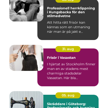
Professionell herrklippning
i Kungsbacka för den
stilmedvetne
Att hitta rätt frisör kan
kännas som en utmaning
när man är på jakt e...
31. aug
Frisör i Vasastan
I hjärtat av Stockholm finner
man en av stadens mest
charmiga stadsdelar
Vasastan. Här bla...
05. aug
Skräddare i Göteborg:
Professionella och kunniga