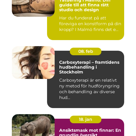
Tatuering i Malmö: Din
guide till att finna rätt
studio och design
Har du funderat på att
föreviga en konstform på din
kropp? I Malmö finns det e...
08. feb
Carboxyterapi – framtidens
hudbehandling i
Stockholm
Carboxyterapi är en relativt
ny metod för hudföryngring
och behandling av diverse
hud...
18. jan
Ansiktsmask mot finnar: En
grundlig översikt