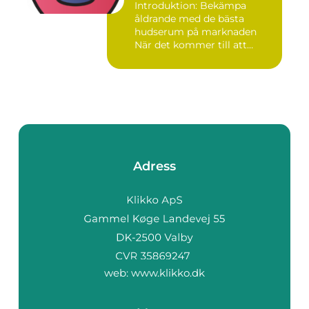
Introduktion: Bekämpa
åldrande med de bästa
hudserum på marknaden
När det kommer till att
bekämpa r...
Adress
web:
www.klikko.dk