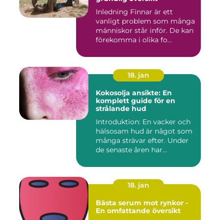
Inledning Finnar är ett
vanligt problem som många
människor står inför. De kan
förekomma i olika fo...
18. jan
Kokosolja ansikte: En
komplett guide för en
strålande hud
Introduktion: En vacker och
hälsosam hud är något som
många strävar efter. Under
de senaste åren har...
18. jan
Bästa serum mot rynkor -
En omfattande översikt