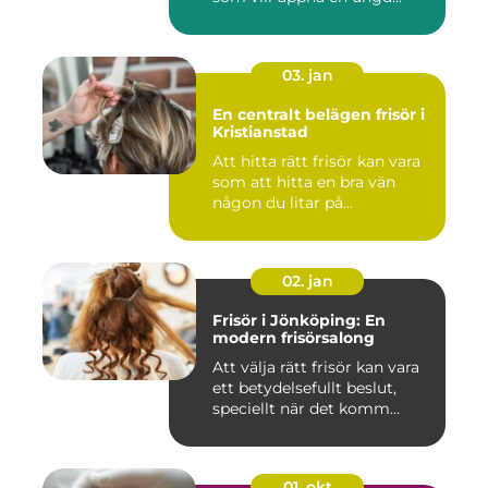
03. jan
En centralt belägen frisör i
Kristianstad
Att hitta rätt frisör kan vara
som att hitta en bra vän
någon du litar på...
02. jan
Frisör i Jönköping: En
modern frisörsalong
Att välja rätt frisör kan vara
ett betydelsefullt beslut,
speciellt när det komm...
01. okt