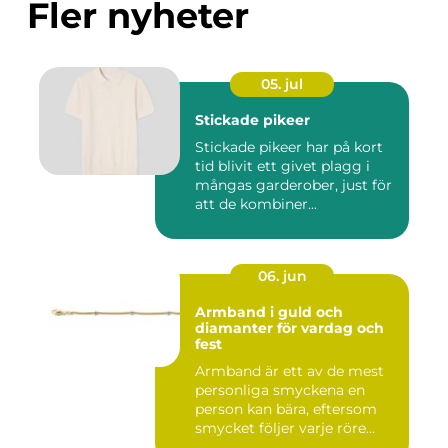
Fler nyheter
05. jul
Stickade pikeer
Stickade pikeer har på kort
tid blivit ett givet plagg i
mångas garderober, just för
att de kombiner...
06. jun
Armband i guld och
diamanter för vardag och
fest
Armband är ett av de mest
personliga smyckena en
person kan bära, eftersom
smycket följer varje röre...