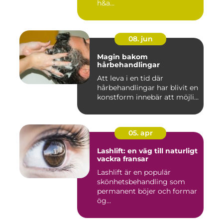
h&a...
08. jun
Magin bakom
hårbehandlingar
Att leva i en tid där
hårbehandlingar har blivit en
konstform innebär att möjli...
05. apr
Lashlift: en väg till naturligt
vackra fransar
Lashlift är en populär
skönhetsbehandling som
permanent böjer och formar
ög...