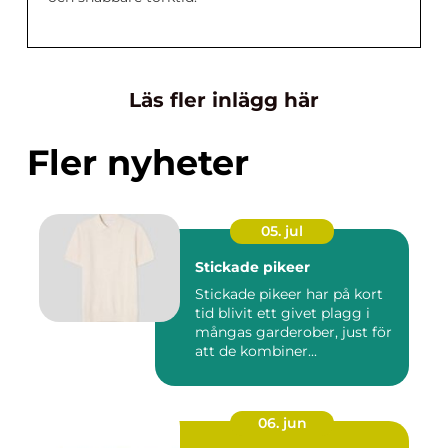
Läs fler inlägg här
Fler nyheter
05. jul
Stickade pikeer
Stickade pikeer har på kort
tid blivit ett givet plagg i
mångas garderober, just för
att de kombiner...
06. jun