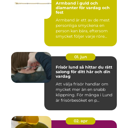
Armband i guld och
diamanter för vardag och
fest
Armband är ett av de mest
personliga smyckena en
person kan bära, eftersom
smycket följer varje röre...
01. jun
Frisör lund så hittar du rätt
salong för ditt hår och din
vardag
Att välja frisör handlar om
mycket mer än en snabb
klippning. För många i Lund
är frisörbesöket en p...
02. apr