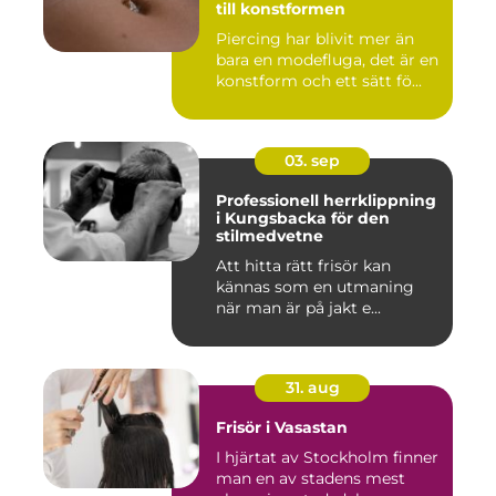
till konstformen
Piercing har blivit mer än
bara en modefluga, det är en
konstform och ett sätt fö...
03. sep
Professionell herrklippning
i Kungsbacka för den
stilmedvetne
Att hitta rätt frisör kan
kännas som en utmaning
när man är på jakt e...
31. aug
Frisör i Vasastan
I hjärtat av Stockholm finner
man en av stadens mest