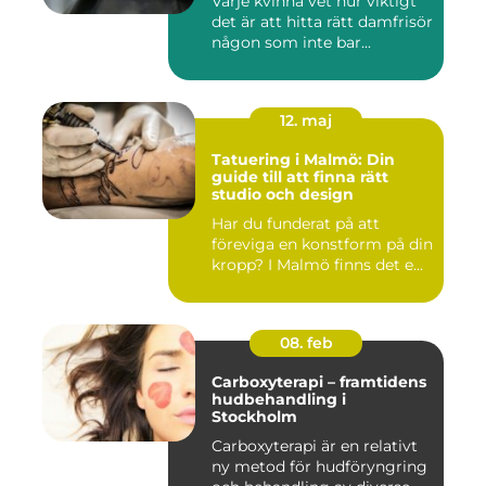
Varje kvinna vet hur viktigt
det är att hitta rätt damfrisör
någon som inte bar...
12. maj
Tatuering i Malmö: Din
guide till att finna rätt
studio och design
Har du funderat på att
föreviga en konstform på din
kropp? I Malmö finns det e...
08. feb
Carboxyterapi – framtidens
hudbehandling i
Stockholm
Carboxyterapi är en relativt
ny metod för hudföryngring