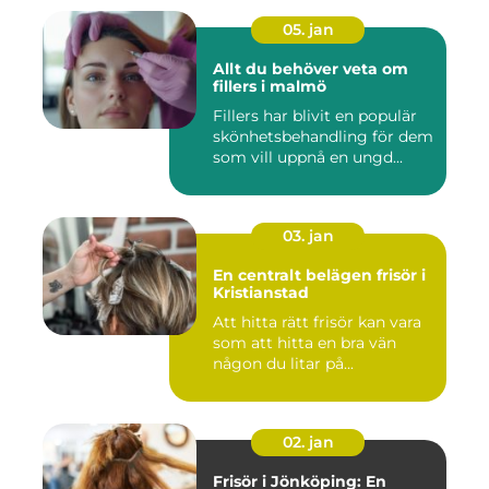
05. jan
Allt du behöver veta om
fillers i malmö
Fillers har blivit en populär
skönhetsbehandling för dem
som vill uppnå en ungd...
03. jan
En centralt belägen frisör i
Kristianstad
Att hitta rätt frisör kan vara
som att hitta en bra vän
någon du litar på...
02. jan
Frisör i Jönköping: En