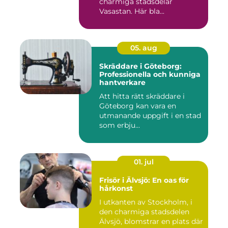
charmiga stadsdelar
Vasastan. Här bla...
05. aug
Skräddare i Göteborg:
Professionella och kunniga
hantverkare
Att hitta rätt skräddare i
Göteborg kan vara en
utmanande uppgift i en stad
som erbju...
01. jul
Frisör i Älvsjö: En oas för
hårkonst
I utkanten av Stockholm, i
den charmiga stadsdelen
Älvsjö, blomstrar en plats där