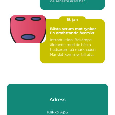
de senaste åren har...
18. jan
Bästa serum mot rynkor -
En omfattande översikt
Introduktion: Bekämpa
åldrande med de bästa
hudserum på marknaden
När det kommer till att
bekämpa r...
Adress