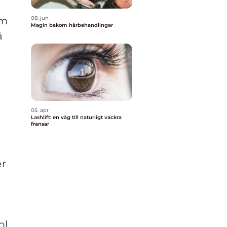
08. jun
om
Magin bakom hårbehandlingar
å
05. apr
Lashlift: en väg till naturligt vackra
fransar
er
ol