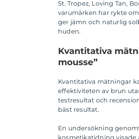
St. Tropez, Loving Tan, B
varumärken har rykte om 
ger jämn och naturlig sol
huden.
Kvantitativa mätn
mousse”
Kvantitativa mätningar k
effektiviteten av brun uta
testresultat och recensi
bäst resultat.
En undersökning genomf
kosmetikatidning visade a