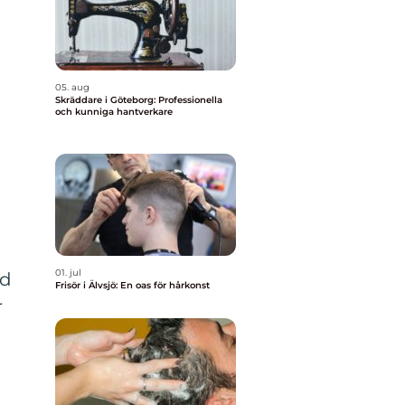
05. aug
Skräddare i Göteborg: Professionella
och kunniga hantverkare
01. jul
ad
Frisör i Älvsjö: En oas för hårkonst
r