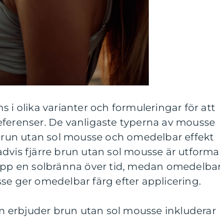
 i olika varianter och formuleringar för att
eferenser. De vanligaste typerna av mousse
 brun utan sol mousse och omedelbar effekt
advis fjärre brun utan sol mousse är utform
 upp en solbränna över tid, medan omedelba
se ger omedelbar färg efter applicering.
 erbjuder brun utan sol mousse inkluderar