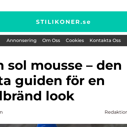
STILIKONER.
se
Annonsering
Om Oss
Cookies
Kontakta Oss
ta guiden för en
lbränd look
on
Redaktio