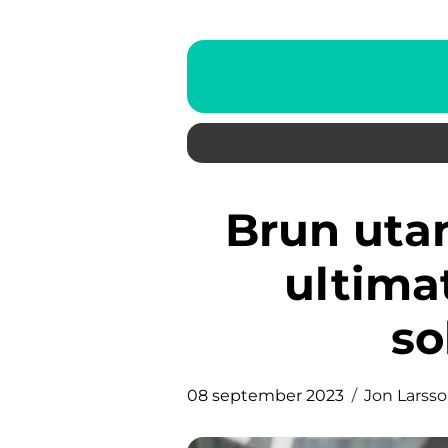
Brun utan sol mousse – den
ultima
so
08 september 2023
Jon Larss