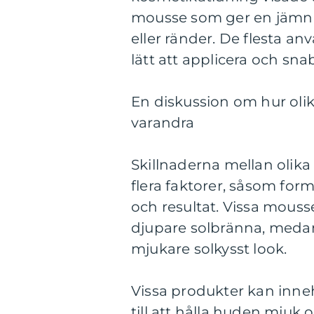
mousse som ger en jämn o
eller ränder. De flesta 
lätt att applicera och sna
En diskussion om hur olika
varandra
Skillnaderna mellan olik
flera faktorer, såsom for
och resultat. Vissa mous
djupare solbränna, medan
mjukare solkysst look.
Vissa produkter kan inne
till att hålla huden mjuk