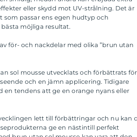
ffekter eller skydd mot UV-strålning. Det är
ukt som passar ens egen hudtyp och
bästa möjliga resultat.
v för- och nackdelar med olika ”brun utan
tan sol mousse utvecklats och förbättrats fö
utseende och en jämn applicering. Tidigare
d en tendens att ge en orange nyans eller
cklingen lett till förbättringar och nu kan 
seprodukterna ge en nästintill perfekt
ed brun utan sol mousse kan vara att den