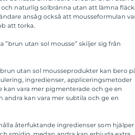
ch naturlig solbränna utan att lämna fläck
användare ansåg också att mousseformulan va
bb att torka.
 ”brun utan sol mousse” skiljer sig från
a brun utan sol mousseprodukter kan bero p
mulering, ingredienser, appliceringsmetoder
se kan vara mer pigmenterade och ge en
 andra kan vara mer subtila och ge en
hålla återfuktande ingredienser som hjälper
 och smidig, medan andra kan erbjuda extra