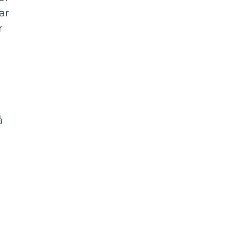
ar
r
å