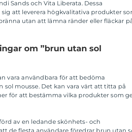
ondi Sands och Vita Liberata. Dessa
sig att leverera högkvalitativa produkter s
bränna utan att lämna ränder eller fläckar p
ingar om ”brun utan sol
an vara användbara för att bedöma
n sol mousse. Det kan vara värt att titta på
oner för att bestämma vilka produkter som g
örd av en ledande skönhets- och
tt de flesta användare föredrar brun utan s