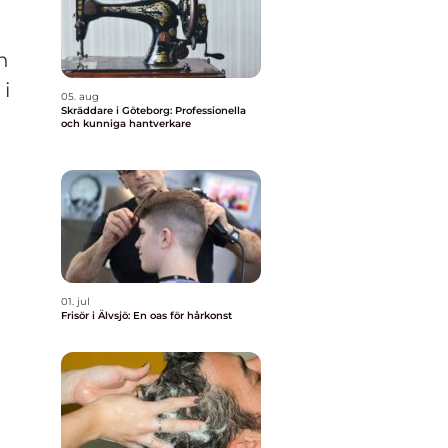
n
 i
05. aug
Skräddare i Göteborg: Professionella
och kunniga hantverkare
01. jul
Frisör i Älvsjö: En oas för hårkonst