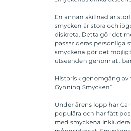
En annan skillnad är sto
smycken är stora och iög
diskreta. Detta gör det m
passar deras personliga s
smyckena gör det möjligt
utseenden genom att bära
Historisk genomgång av f
Gynning Smycken”
Under årens lopp har Car
populära och har fått pos
med smyckena inkluderar 