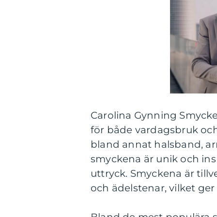
Carolina Gynning Smycke
för både vardagsbruk och s
bland annat halsband, a
smyckena är unik och ins
uttryck. Smyckena är tillv
och ädelstenar, vilket ge