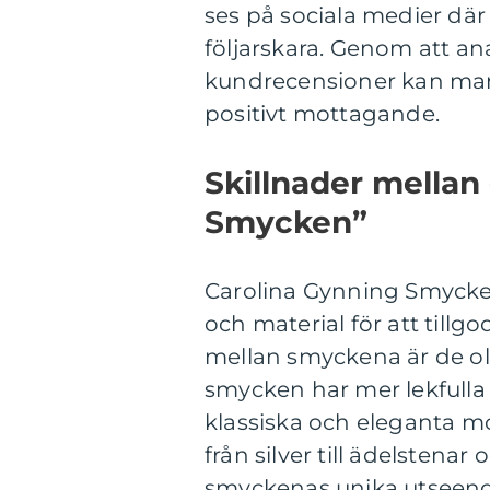
ses på sociala medier dä
följarskara. Genom att ana
kundrecensioner kan man
positivt mottagande.
Skillnader mellan
Smycken”
Carolina Gynning Smycken 
och material för att tillg
mellan smyckena är de ol
smycken har mer lekfulla
klassiska och eleganta mo
från silver till ädelstenar
smyckenas unika utseend