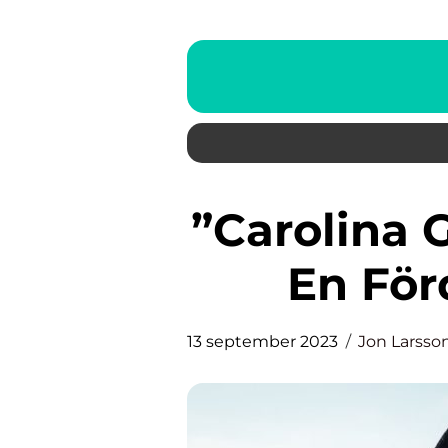
”Carolina Gynning Smycken” –
En För
13 september 2023
Jon Larsso