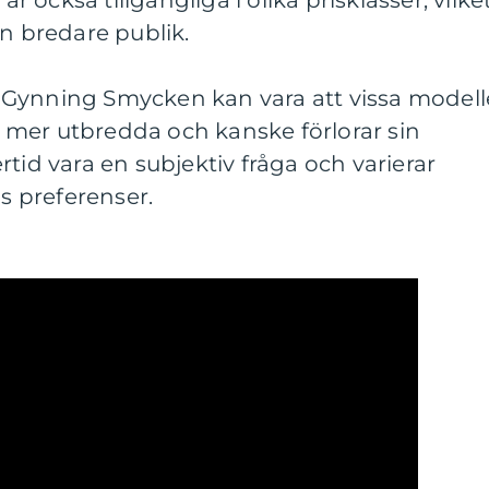
också tillgängliga i olika prisklasser, vilke
en bredare publik.
Gynning Smycken kan vara att vissa modell
ir mer utbredda och kanske förlorar sin
tid vara en subjektiv fråga och varierar
 preferenser.