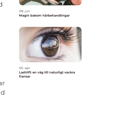
d
08. jun
Magin bakom hårbehandlingar
05. apr
Lashlift: en väg till naturligt vackra
fransar
ar
ad