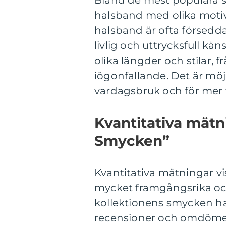
Bland de mest populära 
halsband med olika motiv
halsband är ofta försedd
livlig och uttrycksfull kä
olika längder och stilar, f
iögonfallande. Det är möj
vardagsbruk och för mer fes
Kvantitativa mät
Smycken”
Kvantitativa mätningar vi
mycket framgångsrika och
kollektionens smycken har 
recensioner och omdömen