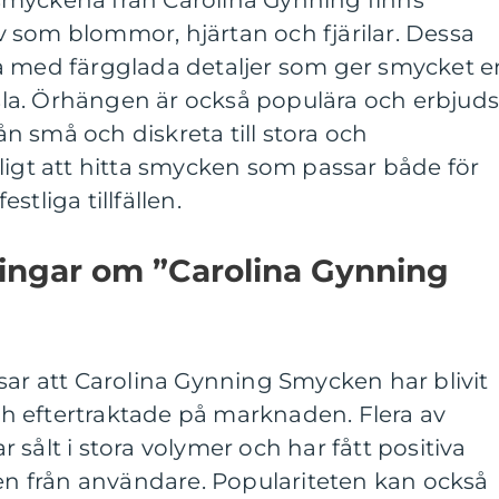
smyckena från Carolina Gynning finns
 som blommor, hjärtan och fjärilar. Dessa
a med färgglada detaljer som ger smycket e
nsla. Örhängen är också populära och erbjuds
rån små och diskreta till stora och
ligt att hitta smycken som passar både för
tliga tillfällen.
ningar om ”Carolina Gynning
sar att Carolina Gynning Smycken har blivit
 eftertraktade på marknaden. Flera av
sålt i stora volymer och har fått positiva
 från användare. Populariteten kan också