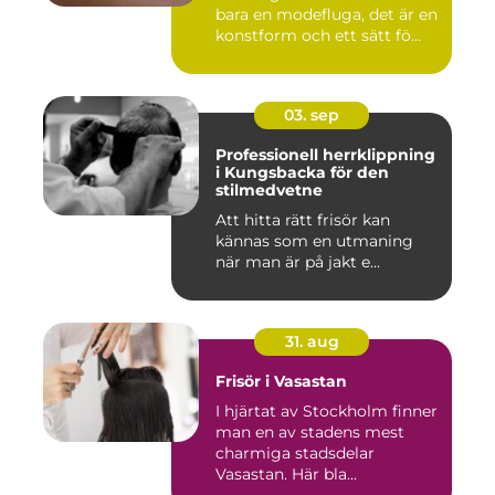
bara en modefluga, det är en
konstform och ett sätt fö...
03. sep
Professionell herrklippning
i Kungsbacka för den
stilmedvetne
Att hitta rätt frisör kan
kännas som en utmaning
när man är på jakt e...
31. aug
Frisör i Vasastan
I hjärtat av Stockholm finner
man en av stadens mest
charmiga stadsdelar
Vasastan. Här bla...