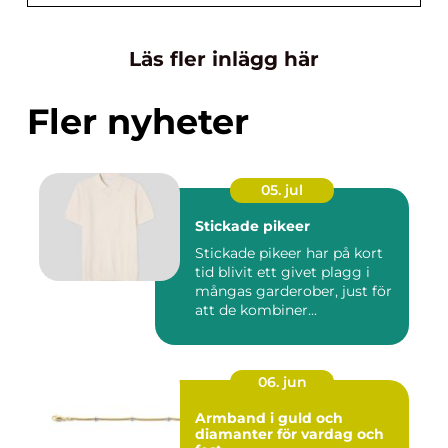
Läs fler inlägg här
Fler nyheter
05. jul
Stickade pikeer
Stickade pikeer har på kort
tid blivit ett givet plagg i
mångas garderober, just för
att de kombiner...
06. jun
Armband i guld och
diamanter för vardag och