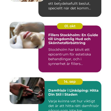
ett betydelsefullt beslut,
speciellt när det komm...
01. okt
Fillers Stockholm: En Guide
till Ungdomlig Hud och
Skönhetsförbättring
Stockholm har blivit ett
epicentrum för estetiska
behandlingar, och i
synnerhet är fillers...
14. sep
Damfrisör i Linköping: Hitta
Din Stil i Staden
Varje kvinna vet hur viktigt
det är att hitta rätt damfrisör
någon som inte bar...