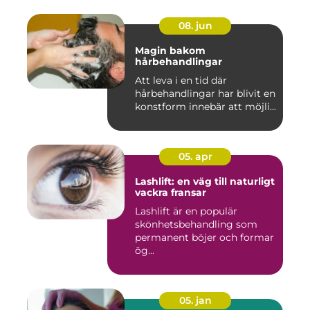
08. jun
Magin bakom
hårbehandlingar
Att leva i en tid där
hårbehandlingar har blivit en
konstform innebär att möjli...
05. apr
Lashlift: en väg till naturligt
vackra fransar
Lashlift är en populär
skönhetsbehandling som
permanent böjer och formar
ög...
05. jan