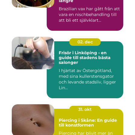
längre
Brazilian vax har gått från att
vara en nischbehandling till
att bli ett självklart...
02. dec
Frisör i Linköping - en
guide till stadens bästa
salonger
I hjärtat av Östergötland,
med sina kullerstensgator
och levande stadsliv, ligger
Lin...
31. okt
Piercing i Skåne: En guide
till konstformen
Piercing har blivit mer än