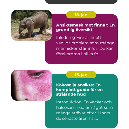
18. jan
Ansiktsmask mot finnar: En
grundlig översikt
Inledning Finnar är ett
vanligt problem som många
människor står inför. De kan
förekomma i olika fo...
18. jan
Kokosolja ansikte: En
komplett guide för en
strålande hud
Introduktion: En vacker och
hälsosam hud är något som
många strävar efter. Under
de senaste åren har...