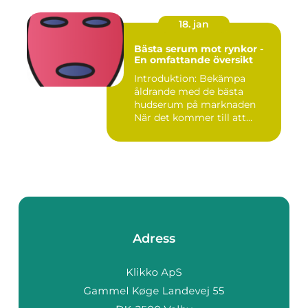
18. jan
Bästa serum mot rynkor -
En omfattande översikt
Introduktion: Bekämpa
åldrande med de bästa
hudserum på marknaden
När det kommer till att
bekämpa r...
Adress