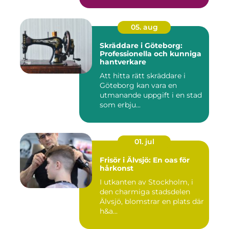
05. aug
Skräddare i Göteborg:
Professionella och kunniga
hantverkare
Att hitta rätt skräddare i
Göteborg kan vara en
utmanande uppgift i en stad
som erbju...
01. jul
Frisör i Älvsjö: En oas för
hårkonst
I utkanten av Stockholm, i
den charmiga stadsdelen
Älvsjö, blomstrar en plats där
h&a...