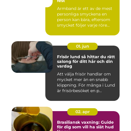
fest
Armband är ett av de mest
personliga smyckena en
person kan bära, eftersom
smycket följer varje röre...
01. jun
Frisör lund så hittar du rätt
salong för ditt hår och din
vardag
Att välja frisör handlar om
mycket mer än en snabb
klippning. För många i Lund
är frisörbesöket en p...
02. apr
Brasiliansk vaxning: Guide
för dig som vill ha slät hud