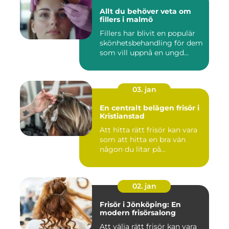
Allt du behöver veta om
fillers i malmö
Fillers har blivit en populär
skönhetsbehandling för dem
som vill uppnå en ungd...
03. jan
En centralt belägen frisör i
Kristianstad
Att hitta rätt frisör kan vara
som att hitta en bra vän
någon du litar på...
02. jan
Frisör i Jönköping: En
modern frisörsalong
Att välja rätt frisör kan vara