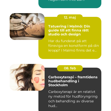
12. maj
Tatuering i Malmö: Din
guide till att finna rätt
studio och design
Har du funderat på att
föreviga en konstform på din
kropp? I Malmö finns det e...
08. feb
Carboxyterapi – framtidens
hudbehandling i
Stockholm
Carboxyterapi är en relativt
ny metod för hudföryngring
och behandling av diverse
hud...