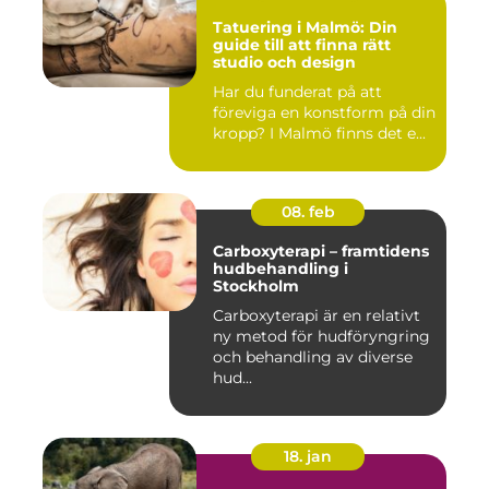
Tatuering i Malmö: Din
guide till att finna rätt
studio och design
Har du funderat på att
föreviga en konstform på din
kropp? I Malmö finns det e...
08. feb
Carboxyterapi – framtidens
hudbehandling i
Stockholm
Carboxyterapi är en relativt
ny metod för hudföryngring
och behandling av diverse
hud...
18. jan