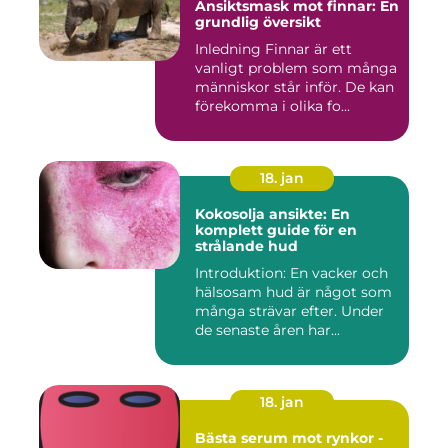
Ansiktsmask mot finnar: En
grundlig översikt
Inledning Finnar är ett
vanligt problem som många
människor står inför. De kan
förekomma i olika fo...
18. jan
Kokosolja ansikte: En
komplett guide för en
strålande hud
Introduktion: En vacker och
hälsosam hud är något som
många strävar efter. Under
de senaste åren har...
18. jan
Bästa serum mot rynkor -