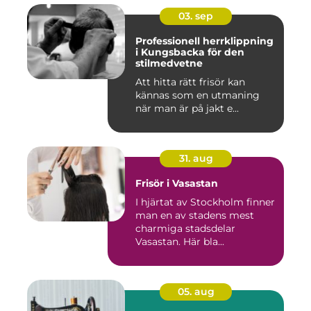
03. sep
Professionell herrklippning
i Kungsbacka för den
stilmedvetne
Att hitta rätt frisör kan
kännas som en utmaning
när man är på jakt e...
31. aug
Frisör i Vasastan
I hjärtat av Stockholm finner
man en av stadens mest
charmiga stadsdelar
Vasastan. Här bla...
05. aug