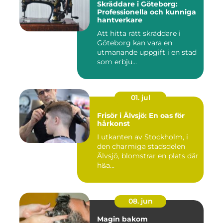
Skräddare i Göteborg:
Professionella och kunniga
hantverkare
Att hitta rätt skräddare i
Göteborg kan vara en
utmanande uppgift i en stad
som erbju...
01. jul
Frisör i Älvsjö: En oas för
hårkonst
I utkanten av Stockholm, i
den charmiga stadsdelen
Älvsjö, blomstrar en plats där
h&a...
08. jun
Magin bakom