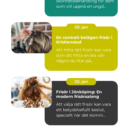
skönhetsbehandling för dem
som vill uppnå en ungd...
03. jan
En centralt belägen frisör i
Kristianstad
Att hitta rätt frisör kan vara
som att hitta en bra vän
någon du litar på...
02. jan
Frisör i Jönköping: En
modern frisörsalong
Att välja rätt frisör kan vara
ett betydelsefullt beslut,
speciellt när det komm...