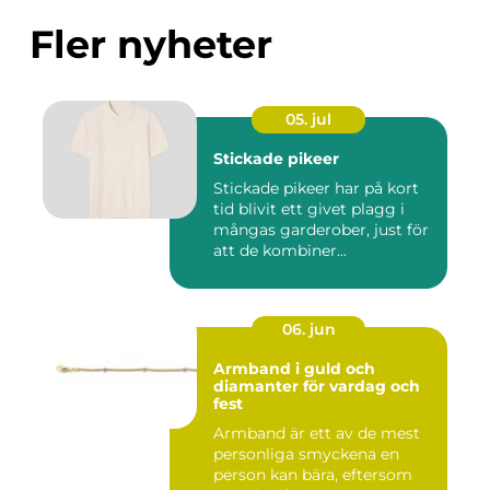
Fler nyheter
05. jul
Stickade pikeer
Stickade pikeer har på kort
tid blivit ett givet plagg i
mångas garderober, just för
att de kombiner...
06. jun
Armband i guld och
diamanter för vardag och
fest
Armband är ett av de mest
personliga smyckena en
person kan bära, eftersom