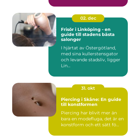
02. dec
Frisör i Linköping - en
guide till stadens bästa
salonger
I hjärtat av Östergötland,
med sina kullerstensgator
och levande stadsliv, ligger
Lin...
31. okt
Piercing i Skåne: En guide
till konstformen
Piercing har blivit mer än
bara en modefluga, det är en
konstform och ett sätt fö...