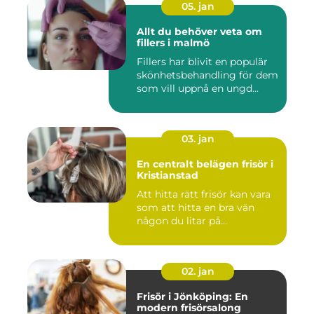
05. jan
Allt du behöver veta om
fillers i malmö
Fillers har blivit en populär
skönhetsbehandling för dem
som vill uppnå en ungd...
03. jan
En centralt belägen frisör i
Kristianstad
Att hitta rätt frisör kan vara
som att hitta en bra vän
någon du litar på...
02. jan
Frisör i Jönköping: En
modern frisörsalong