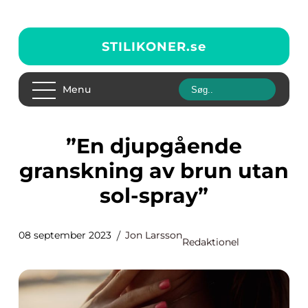
STILIKONER.
se
Menu
”En djupgående
granskning av brun utan
sol-spray”
08 september 2023
Jon Larsson
Redaktionel