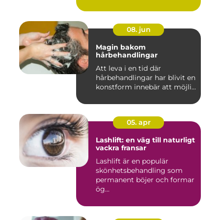
08. jun
Magin bakom
hårbehandlingar
Att leva i en tid där
hårbehandlingar har blivit en
konstform innebär att möjli...
05. apr
Lashlift: en väg till naturligt
vackra fransar
Lashlift är en populär
skönhetsbehandling som
permanent böjer och formar
ög...