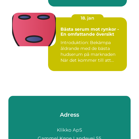
18. jan
Bästa serum mot rynkor -
En omfattande översikt
Introduktion: Bekämpa
åldrande med de bästa
hudserum på marknaden
När det kommer till att
bekämpa r...
Adress