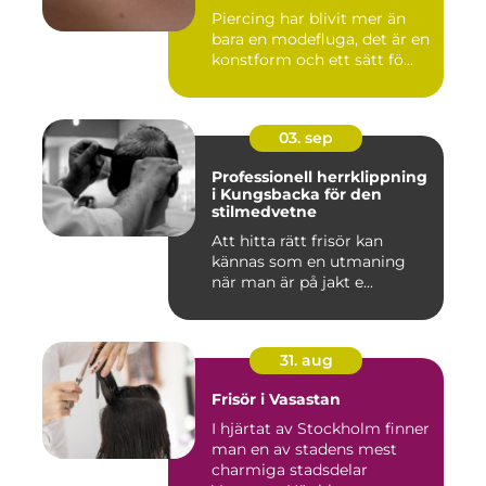
Piercing har blivit mer än
bara en modefluga, det är en
konstform och ett sätt fö...
03. sep
Professionell herrklippning
i Kungsbacka för den
stilmedvetne
Att hitta rätt frisör kan
kännas som en utmaning
när man är på jakt e...
31. aug
Frisör i Vasastan
I hjärtat av Stockholm finner
man en av stadens mest
charmiga stadsdelar