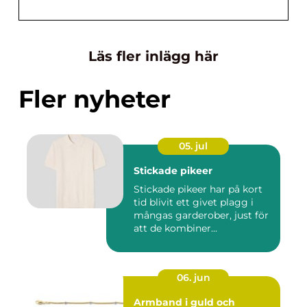
Läs fler inlägg här
Fler nyheter
05. jul
Stickade pikeer
Stickade pikeer har på kort
tid blivit ett givet plagg i
mångas garderober, just för
att de kombiner...
06. jun
Armband i guld och