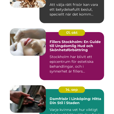
Att välja rätt frisör kan vara
ett betydelsefullt beslut,
speciellt när det komm...
01. okt
Fillers Stockholm: En Guide
till Ungdomlig Hud och
Skönhetsförbättring
Stockholm har blivit ett
epicentrum för estetiska
behandlingar, och i
synnerhet är fillers...
14. sep
Damfrisör i Linköping: Hitta
Din Stil i Staden
Varje kvinna vet hur viktigt