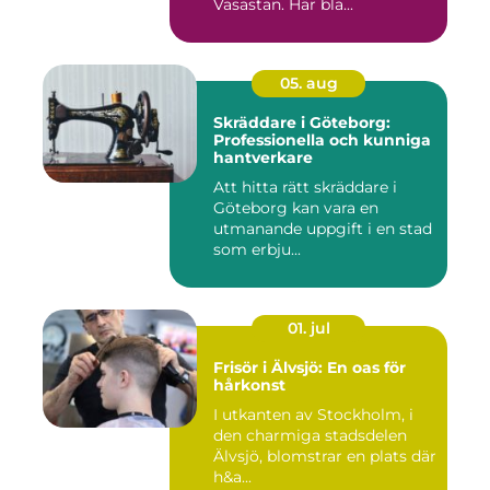
Vasastan. Här bla...
05. aug
Skräddare i Göteborg:
Professionella och kunniga
hantverkare
Att hitta rätt skräddare i
Göteborg kan vara en
utmanande uppgift i en stad
som erbju...
01. jul
Frisör i Älvsjö: En oas för
hårkonst
I utkanten av Stockholm, i
den charmiga stadsdelen
Älvsjö, blomstrar en plats där
h&a...