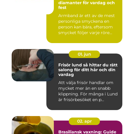
diamanter för vardag och
fest
Armband är ett av de mest
personliga smyckena en
person kan bära, eftersom
smycket följer varje röre...
01. jun
Frisör lund så hittar du rätt
salong för ditt hår och din
vardag
Att välja frisör handlar om
mycket mer än en snabb
klippning. För många i Lund
är frisörbesöket en p...
02. apr
Brasiliansk vaxning: Guide