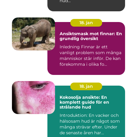
hud...
18. jan
Ansiktsmask mot finnar: En
grundlig översikt
Inledning Finnar är ett
vanligt problem som många
människor står inför. De kan
förekomma i olika fo...
18. jan
Kokosolja ansikte: En
komplett guide för en
strålande hud
Introduktion: En vacker och
hälsosam hud är något som
många strävar efter. Under
de senaste åren har...