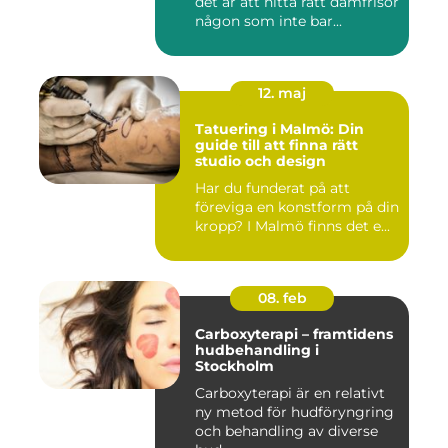
det är att hitta rätt damfrisör
någon som inte bar...
12. maj
Tatuering i Malmö: Din
guide till att finna rätt
studio och design
Har du funderat på att
föreviga en konstform på din
kropp? I Malmö finns det e...
08. feb
Carboxyterapi – framtidens
hudbehandling i
Stockholm
Carboxyterapi är en relativt
ny metod för hudföryngring
och behandling av diverse