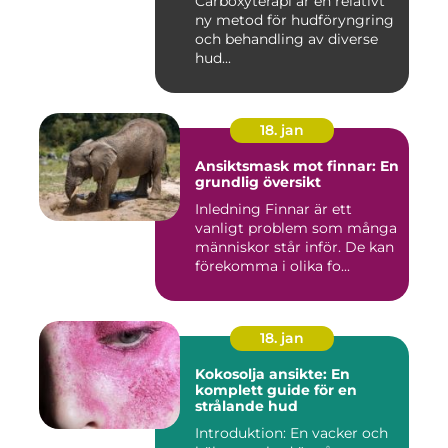
Carboxyterapi är en relativt
ny metod för hudföryngring
och behandling av diverse
hud...
18. jan
Ansiktsmask mot finnar: En
grundlig översikt
Inledning Finnar är ett
vanligt problem som många
människor står inför. De kan
förekomma i olika fo...
18. jan
Kokosolja ansikte: En
komplett guide för en
strålande hud
Introduktion: En vacker och