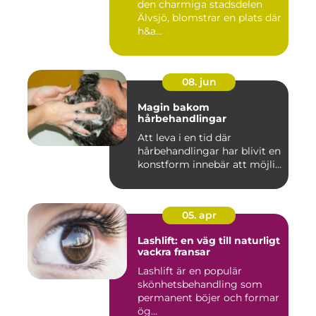
den charmiga stadsdelen
Älvsjö, blomstrar en plats där
h&a...
08. jun
Magin bakom
hårbehandlingar
Att leva i en tid där
hårbehandlingar har blivit en
konstform innebär att möjli...
05. apr
Lashlift: en väg till naturligt
vackra fransar
Lashlift är en populär
skönhetsbehandling som
permanent böjer och formar
ög...