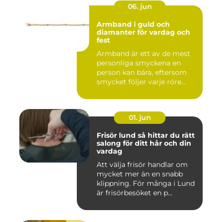
06. jun
Armband i guld och
diamanter för vardag och
fest
Armband är ett av de mest
personliga smyckena en
person kan bära, eftersom
smycket följer varje röre...
01. jun
Frisör lund så hittar du rätt
salong för ditt hår och din
vardag
Att välja frisör handlar om
mycket mer än en snabb
klippning. För många i Lund
är frisörbesöket en p...