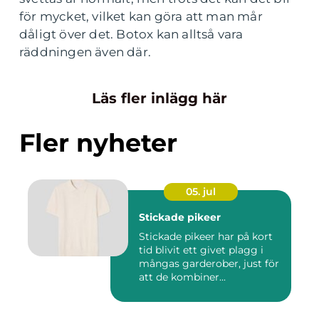
för mycket, vilket kan göra att man mår
dåligt över det. Botox kan alltså vara
räddningen även där.
Läs fler inlägg här
Fler nyheter
05. jul
Stickade pikeer
Stickade pikeer har på kort
tid blivit ett givet plagg i
mångas garderober, just för
att de kombiner...