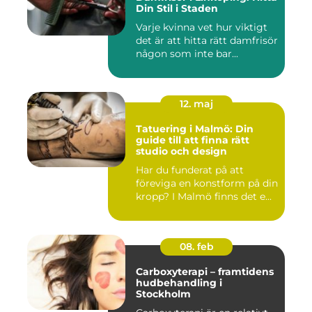
Din Stil i Staden
Varje kvinna vet hur viktigt
det är att hitta rätt damfrisör
någon som inte bar...
12. maj
Tatuering i Malmö: Din
guide till att finna rätt
studio och design
Har du funderat på att
föreviga en konstform på din
kropp? I Malmö finns det e...
08. feb
Carboxyterapi – framtidens
hudbehandling i
Stockholm