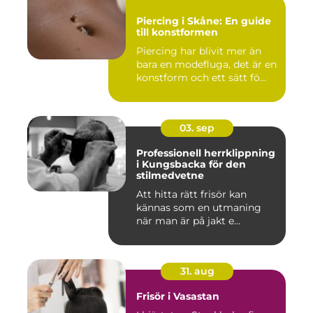
Piercing i Skåne: En guide
till konstformen
Piercing har blivit mer än
bara en modefluga, det är en
konstform och ett sätt fö...
03. sep
Professionell herrklippning
i Kungsbacka för den
stilmedvetne
Att hitta rätt frisör kan
kännas som en utmaning
när man är på jakt e...
31. aug
Frisör i Vasastan