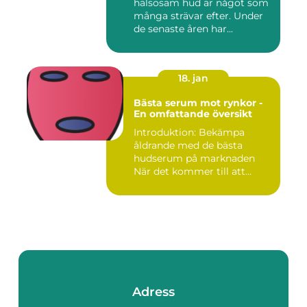
hälsosam hud är något som
många strävar efter. Under
de senaste åren har...
18. jan
Bästa serum mot rynkor -
En omfattande översikt
Introduktion: Bekämpa
åldrande med de bästa
hudserum på marknaden
När det kommer till att
bekämpa r...
Adress