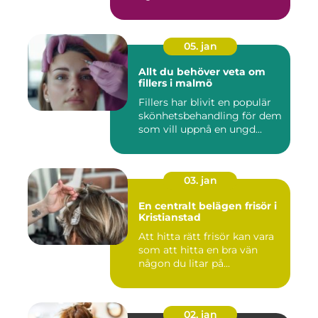
05. jan
Allt du behöver veta om
fillers i malmö
Fillers har blivit en populär
skönhetsbehandling för dem
som vill uppnå en ungd...
03. jan
En centralt belägen frisör i
Kristianstad
Att hitta rätt frisör kan vara
som att hitta en bra vän
någon du litar på...
02. jan