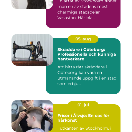
I hjärtat av Stockholm finner
man en av stadens mest
charmiga stadsdelar
Vasastan. Här bla...
05. aug
Skräddare i Göteborg:
Professionella och kunniga
hantverkare
Att hitta rätt skräddare i
Göteborg kan vara en
utmanande uppgift i en stad
som erbju...
01. jul
Frisör i Älvsjö: En oas för
hårkonst
I utkanten av Stockholm, i