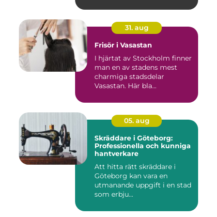
31. aug
Frisör i Vasastan
I hjärtat av Stockholm finner
man en av stadens mest
charmiga stadsdelar
Vasastan. Här bla...
05. aug
Skräddare i Göteborg:
Professionella och kunniga
hantverkare
Att hitta rätt skräddare i
Göteborg kan vara en
utmanande uppgift i en stad
som erbju...