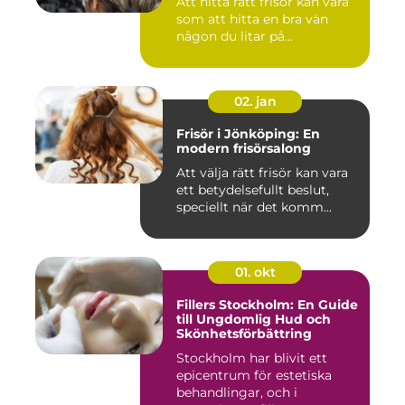
Att hitta rätt frisör kan vara
som att hitta en bra vän
någon du litar på...
02. jan
Frisör i Jönköping: En
modern frisörsalong
Att välja rätt frisör kan vara
ett betydelsefullt beslut,
speciellt när det komm...
01. okt
Fillers Stockholm: En Guide
till Ungdomlig Hud och
Skönhetsförbättring
Stockholm har blivit ett
epicentrum för estetiska
behandlingar, och i