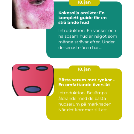
18. jan
Kokosolja ansikte: En
komplett guide för en
strålande hud
Introduktion: En vacker och
hälsosam hud är något som
många strävar efter. Under
de senaste åren har...
18. jan
Bästa serum mot rynkor -
En omfattande översikt
Introduktion: Bekämpa
åldrande med de bästa
hudserum på marknaden
När det kommer till att
bekämpa r...