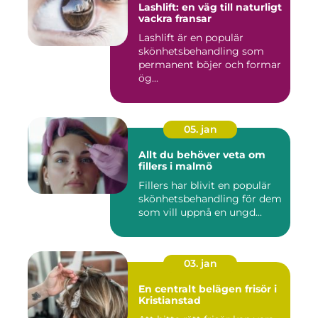
Lashlift: en väg till naturligt
vackra fransar
Lashlift är en populär
skönhetsbehandling som
permanent böjer och formar
ög...
05. jan
Allt du behöver veta om
fillers i malmö
Fillers har blivit en populär
skönhetsbehandling för dem
som vill uppnå en ungd...
03. jan
En centralt belägen frisör i
Kristianstad