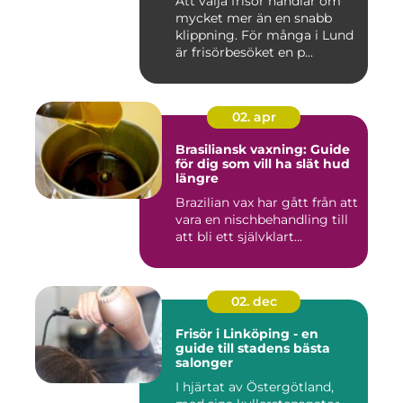
Att välja frisör handlar om
mycket mer än en snabb
klippning. För många i Lund
är frisörbesöket en p...
02. apr
Brasiliansk vaxning: Guide
för dig som vill ha slät hud
längre
Brazilian vax har gått från att
vara en nischbehandling till
att bli ett självklart...
02. dec
Frisör i Linköping - en
guide till stadens bästa
salonger
I hjärtat av Östergötland,