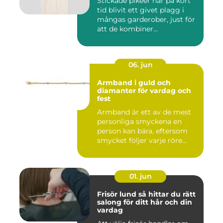
Stickade pikeer har på kort
tid blivit ett givet plagg i
mångas garderober, just för
att de kombiner...
06. jun
Armband i guld och
diamanter för vardag och
fest
Armband är ett av de mest
personliga smyckena en
person kan bära, eftersom
smycket följer varje röre...
01. jun
Frisör lund så hittar du rätt
salong för ditt hår och din
vardag