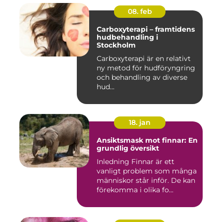
08. feb
Carboxyterapi – framtidens
hudbehandling i
Stockholm
Carboxyterapi är en relativt
ny metod för hudföryngring
och behandling av diverse
hud...
18. jan
Ansiktsmask mot finnar: En
grundlig översikt
Inledning Finnar är ett
vanligt problem som många
människor står inför. De kan
förekomma i olika fo...