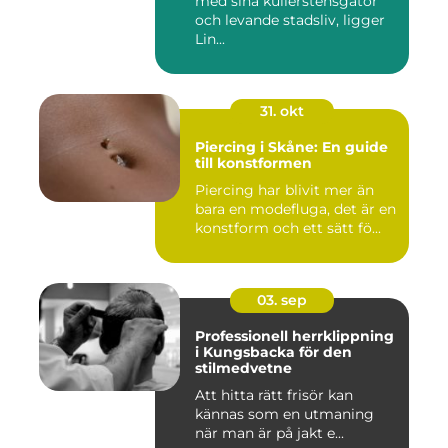
med sina kullerstensgator
och levande stadsliv, ligger
Lin...
31. okt
Piercing i Skåne: En guide
till konstformen
Piercing har blivit mer än
bara en modefluga, det är en
konstform och ett sätt fö...
03. sep
Professionell herrklippning
i Kungsbacka för den
stilmedvetne
Att hitta rätt frisör kan
kännas som en utmaning
när man är på jakt e...