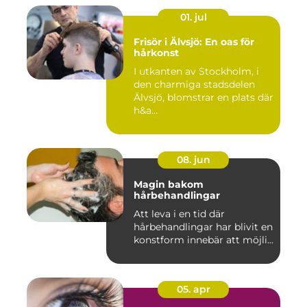
01. jul
Frisör i Älvsjö: En oas för
hårkonst
I utkanten av Stockholm, i
den charmiga stadsdelen
Älvsjö, blomstrar en plats där
h&a...
08. jun
Magin bakom
hårbehandlingar
Att leva i en tid där
hårbehandlingar har blivit en
konstform innebär att möjli...
05. apr