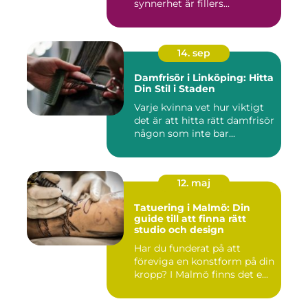
synnerhet är fillers...
14. sep
Damfrisör i Linköping: Hitta
Din Stil i Staden
Varje kvinna vet hur viktigt
det är att hitta rätt damfrisör
någon som inte bar...
12. maj
Tatuering i Malmö: Din
guide till att finna rätt
studio och design
Har du funderat på att
föreviga en konstform på din
kropp? I Malmö finns det e...