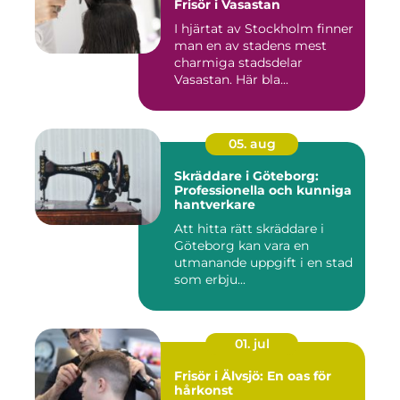
Frisör i Vasastan
I hjärtat av Stockholm finner
man en av stadens mest
charmiga stadsdelar
Vasastan. Här bla...
05. aug
Skräddare i Göteborg:
Professionella och kunniga
hantverkare
Att hitta rätt skräddare i
Göteborg kan vara en
utmanande uppgift i en stad
som erbju...
01. jul
Frisör i Älvsjö: En oas för
hårkonst