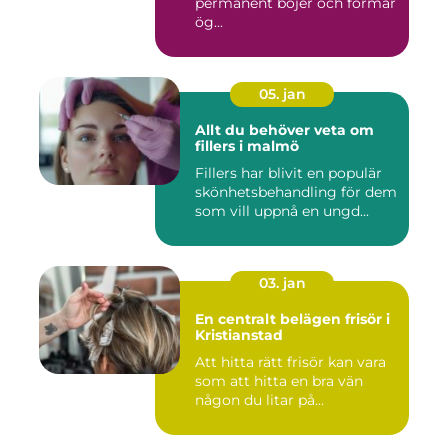
permanent böjer och formar
ög...
05. jan
Allt du behöver veta om
fillers i malmö
Fillers har blivit en populär
skönhetsbehandling för dem
som vill uppnå en ungd...
03. jan
En centralt belägen frisör i
Kristianstad
Att hitta rätt frisör kan vara
som att hitta en bra vän
någon du litar på...