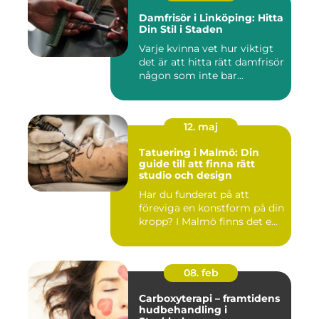
Damfrisör i Linköping: Hitta
Din Stil i Staden
Varje kvinna vet hur viktigt
det är att hitta rätt damfrisör
någon som inte bar...
12. maj
Tatuering i Malmö: Din
guide till att finna rätt
studio och design
Har du funderat på att
föreviga en konstform på din
kropp? I Malmö finns det e...
08. feb
Carboxyterapi – framtidens
hudbehandling i