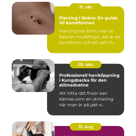
31. okt
Piercing i Skåne: En guide
till konstformen
Piercing har blivit mer än
bara en modefluga, det är en
konstform och ett sätt fö...
03. sep
Professionell herrklippning
i Kungsbacka för den
stilmedvetne
Att hitta rätt frisör kan
kännas som en utmaning
när man är på jakt e...
31. aug