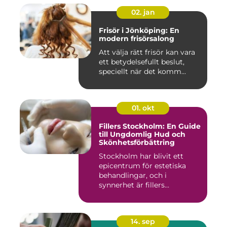
02. jan
Frisör i Jönköping: En
modern frisörsalong
Att välja rätt frisör kan vara
ett betydelsefullt beslut,
speciellt när det komm...
01. okt
Fillers Stockholm: En Guide
till Ungdomlig Hud och
Skönhetsförbättring
Stockholm har blivit ett
epicentrum för estetiska
behandlingar, och i
synnerhet är fillers...
14. sep