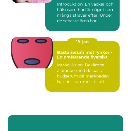
Introduktion: En vacker och
hälsosam hud är något som
många strävar efter. Under
de senaste åren har...
18. jan
Bästa serum mot rynkor -
En omfattande översikt
Introduktion: Bekämpa
åldrande med de bästa
hudserum på marknaden
När det kommer till att
bekämpa r...