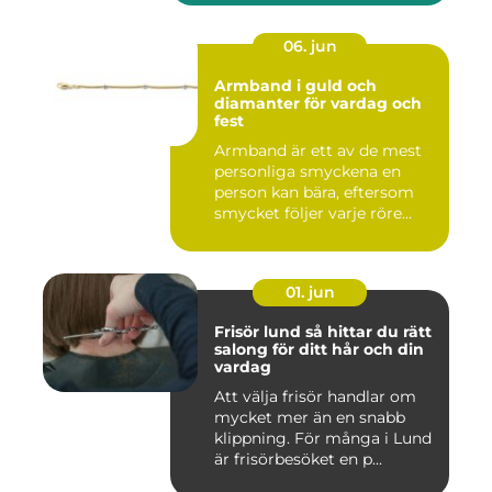
06. jun
Armband i guld och
diamanter för vardag och
fest
Armband är ett av de mest
personliga smyckena en
person kan bära, eftersom
smycket följer varje röre...
01. jun
Frisör lund så hittar du rätt
salong för ditt hår och din
vardag
Att välja frisör handlar om
mycket mer än en snabb
klippning. För många i Lund
är frisörbesöket en p...