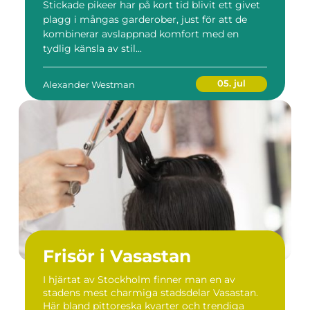
Stickade pikeer har på kort tid blivit ett givet
plagg i mångas garderober, just för att de
kombinerar avslappnad komfort med en
tydlig känsla av stil...
05. jul
Alexander Westman
Frisör i Vasastan
I hjärtat av Stockholm finner man en av
stadens mest charmiga stadsdelar Vasastan.
Här bland pittoreska kvarter och trendiga