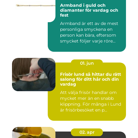
Armband i guld och
diamanter för vardag och
fest
Armband är ett av de mest
personliga smyckena en
person kan bära, eftersom
smycket följer varje röre...
01. jun
Frisör lund så hittar du rätt
salong för ditt hår och din
vardag
Att välja frisör handlar om
mycket mer än en snabb
klippning. För många i Lund
är frisörbesöket en p...
02. apr