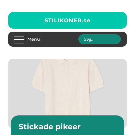
STILIKONER.
se
Menu
Stickade pikeer