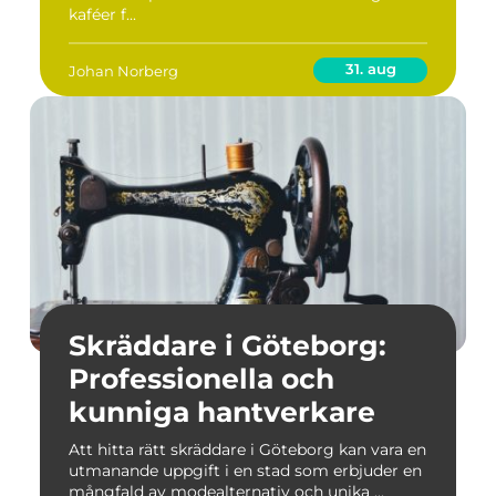
kaféer f...
31. aug
Johan Norberg
Skräddare i Göteborg:
Professionella och
kunniga hantverkare
Att hitta rätt skräddare i Göteborg kan vara en
utmanande uppgift i en stad som erbjuder en
mångfald av modealternativ och unika ...