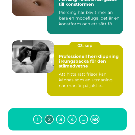
till konstformen
Piercing har blivit mer än
bara en modefluga, det är en
konstform och ett sätt fö...
03. sep
Professionell herrklippning
i Kungsbacka för den
stilmedvetne
Att hitta rätt frisör kan
kännas som en utmaning
när man är på jakt e...
1
2
3
4
…
58