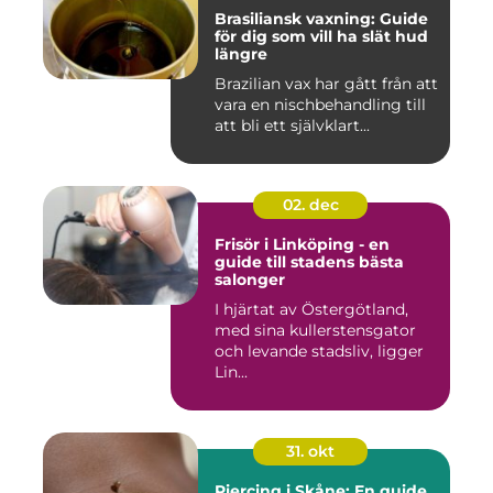
Brasiliansk vaxning: Guide
för dig som vill ha slät hud
längre
Brazilian vax har gått från att
vara en nischbehandling till
att bli ett självklart...
02. dec
Frisör i Linköping - en
guide till stadens bästa
salonger
I hjärtat av Östergötland,
med sina kullerstensgator
och levande stadsliv, ligger
Lin...
31. okt
Piercing i Skåne: En guide