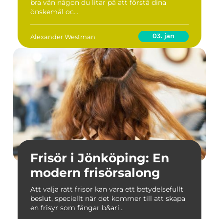
bra vän någon du litar på att förstå dina
önskemål oc...
03. jan
Alexander Westman
Frisör i Jönköping: En
modern frisörsalong
Att välja rätt frisör kan vara ett betydelsefullt
beslut, speciellt när det kommer till att skapa
en frisyr som fångar b&ari...