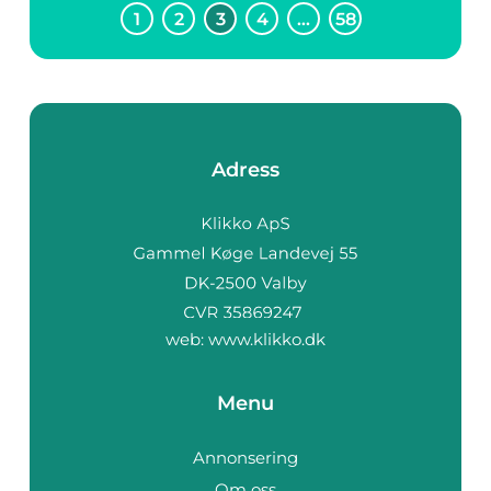
1
2
3
4
…
58
Adress
web:
www.klikko.dk
Menu
Annonsering
Om oss