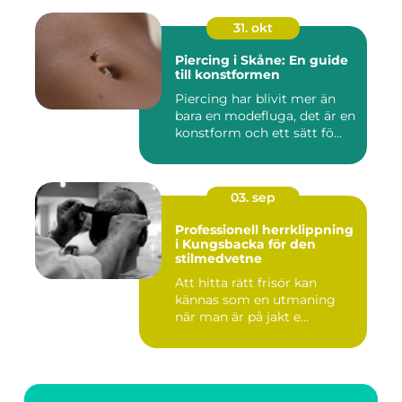
31. okt
Piercing i Skåne: En guide
till konstformen
Piercing har blivit mer än
bara en modefluga, det är en
konstform och ett sätt fö...
03. sep
Professionell herrklippning
i Kungsbacka för den
stilmedvetne
Att hitta rätt frisör kan
kännas som en utmaning
när man är på jakt e...