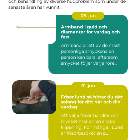
och behandling av diverse hudproblem som under de
senaste åren har vunnit...
06. jun
Armband i guld och
diamanter för vardag och
fest
Armband är ett av de mest
personliga smyckena en
person kan bära, eftersom
smycket följer varje röre...
01. jun
Frisör lund så hittar du rätt
salong för ditt hår och din
vardag
Att välja frisör handlar om
mycket mer än en snabb
klippning. För många i Lund
är frisörbesöket en p...