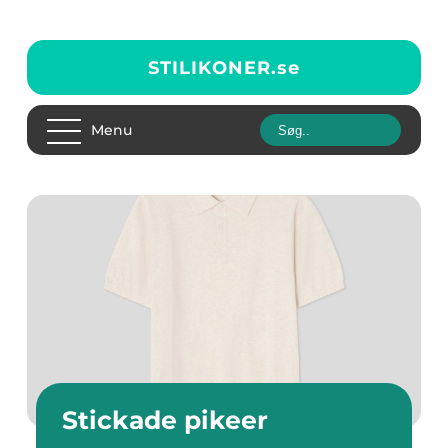
STILIKONER.
se
Menu
Stickade pikeer