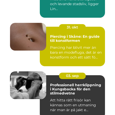
och levande stadsliv, ligger
Lin...
31. okt
Piercing i Skåne: En guide
till konstformen
Piercing har blivit mer än
bara en modefluga, det är en
konstform och ett sätt fö...
03. sep
Professionell herrklippning
i Kungsbacka för den
stilmedvetne
Att hitta rätt frisör kan
kännas som en utmaning
när man är på jakt e...