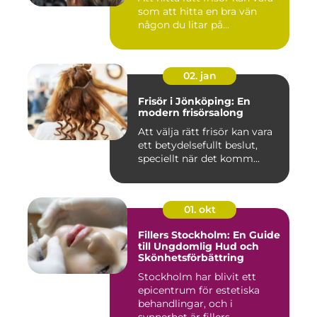
som att hitta en bra vän
någon du litar på...
02. jan
Frisör i Jönköping: En
modern frisörsalong
Att välja rätt frisör kan vara
ett betydelsefullt beslut,
speciellt när det komm...
01. okt
Fillers Stockholm: En Guide
till Ungdomlig Hud och
Skönhetsförbättring
Stockholm har blivit ett
epicentrum för estetiska
behandlingar, och i