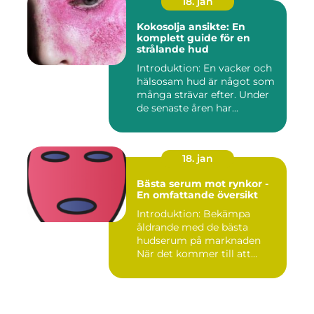
18. jan
Kokosolja ansikte: En
komplett guide för en
strålande hud
Introduktion: En vacker och
hälsosam hud är något som
många strävar efter. Under
de senaste åren har...
18. jan
Bästa serum mot rynkor -
En omfattande översikt
Introduktion: Bekämpa
åldrande med de bästa
hudserum på marknaden
När det kommer till att
bekämpa r...