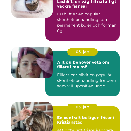
Lashlift: en väg till naturligt
vackra fransar
Lashlift är en populär
skönhetsbehandling som
permanent böjer och formar
ög...
05. jan
Allt du behöver veta om
fillers i malmö
Fillers har blivit en populär
skönhetsbehandling för dem
som vill uppnå en ungd...
03. jan
En centralt belägen frisör i
Kristianstad
Att hitta rätt frisör kan vara