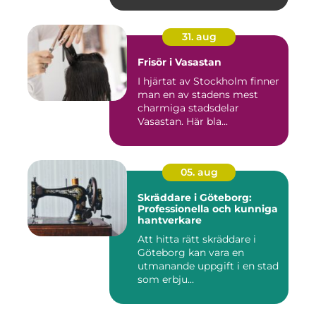
31. aug
Frisör i Vasastan
I hjärtat av Stockholm finner
man en av stadens mest
charmiga stadsdelar
Vasastan. Här bla...
05. aug
Skräddare i Göteborg:
Professionella och kunniga
hantverkare
Att hitta rätt skräddare i
Göteborg kan vara en
utmanande uppgift i en stad
som erbju...