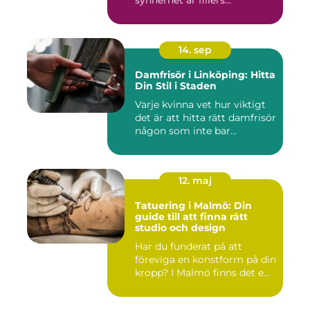
synnerhet är fillers...
14. sep
Damfrisör i Linköping: Hitta
Din Stil i Staden
Varje kvinna vet hur viktigt
det är att hitta rätt damfrisör
någon som inte bar...
12. maj
Tatuering i Malmö: Din
guide till att finna rätt
studio och design
Har du funderat på att
föreviga en konstform på din
kropp? I Malmö finns det e...