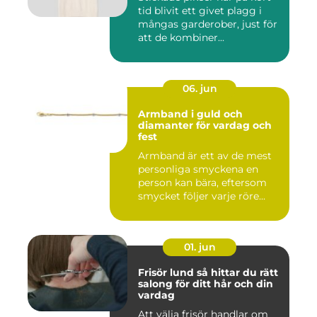
tid blivit ett givet plagg i
mångas garderober, just för
att de kombiner...
06. jun
Armband i guld och
diamanter för vardag och
fest
Armband är ett av de mest
personliga smyckena en
person kan bära, eftersom
smycket följer varje röre...
01. jun
Frisör lund så hittar du rätt
salong för ditt hår och din
vardag
Att välja frisör handlar om