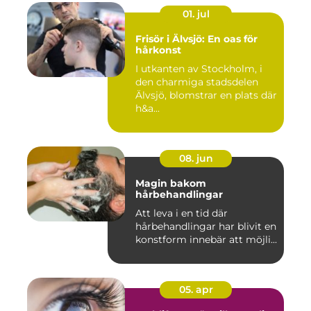
01. jul
Frisör i Älvsjö: En oas för
hårkonst
I utkanten av Stockholm, i
den charmiga stadsdelen
Älvsjö, blomstrar en plats där
h&a...
08. jun
Magin bakom
hårbehandlingar
Att leva i en tid där
hårbehandlingar har blivit en
konstform innebär att möjli...
05. apr