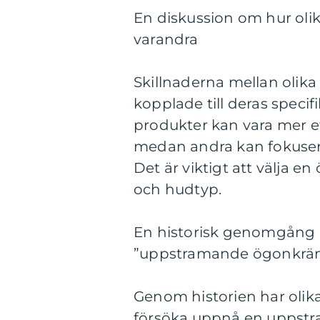
En diskussion om hur oli
varandra
Skillnaderna mellan oli
kopplade till deras speci
produkter kan vara mer ef
medan andra kan fokusera
Det är viktigt att välja 
och hudtyp.
En historisk genomgång a
”uppstramande ögonkrä
Genom historien har olik
försöka uppnå en uppstra