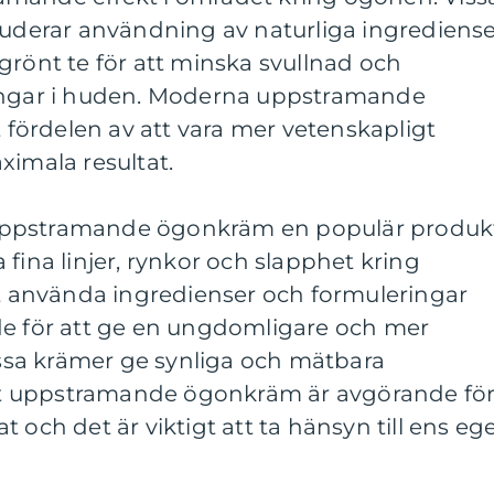
luderar användning av naturliga ingrediens
grönt te för att minska svullnad och
ringar i huden. Moderna uppstramande
ördelen av att vara mer vetenskapligt
ximala resultat.
uppstramande ögonkräm en populär produk
fina linjer, rynkor och slapphet kring
använda ingredienser och formuleringar
de för att ge en ungdomligare och mer
sa krämer ge synliga och mätbara
rätt uppstramande ögonkräm är avgörande fö
 och det är viktigt att ta hänsyn till ens eg