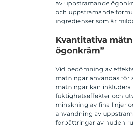
av uppstramande ögonkräm
och uppstramande formul
ingredienser som är mil
Kvantitativa mät
ögonkräm”
Vid bedömning av effek
mätningar användas för at
mätningar kan inkludera 
fuktighetseffekter och ut
minskning av fina linjer 
användning av uppstra
förbättringar av huden r