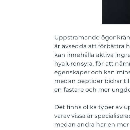
Uppstramande ögonkräm 
är avsedda att förbättra 
kan innehålla aktiva ingr
hyaluronsyra, för att nämn
egenskaper och kan minsk
medan peptider bidrar til
en fastare och mer ungd
Det finns olika typer a
varav vissa är specialise
medan andra har en mer 