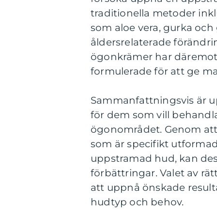
traditionella metoder ink
som aloe vera, gurka och 
åldersrelaterade föränd
ögonkrämer har däremot f
formulerade för att ge ma
Sammanfattningsvis är 
för dem som vill behandla 
ögonområdet. Genom att 
som är specifikt utforma
uppstramad hud, kan des
förbättringar. Valet av 
att uppnå önskade resultat
hudtyp och behov.