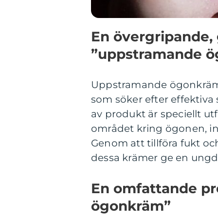
En övergripande, 
”uppstramande ö
Uppstramande ögonkräm h
som söker efter effektiva
av produkt är speciellt u
området kring ögonen, inkl
Genom att tillföra fukt 
dessa krämer ge en ungd
En omfattande pr
ögonkräm”