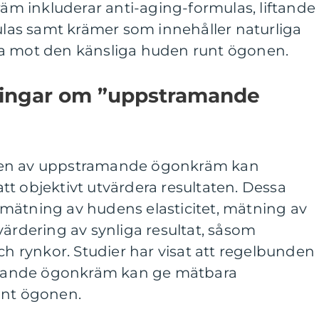
 inkluderar anti-aging-formulas, liftande
as samt krämer som innehåller naturliga
da mot den känsliga huden runt ögonen.
ningar om ”uppstramande
ten av uppstramande ögonkräm kan
t objektivt utvärdera resultaten. Dessa
mätning av hudens elasticitet, mätning av
värdering av synliga resultat, såsom
och rynkor. Studier har visat att regelbunden
mande ögonkräm kan ge mätbara
unt ögonen.