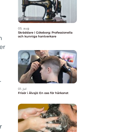
05. aug
Skräddare i Göteborg: Professionella
m
och kunniga hantverkare
er
-
r
01. jul
Frisör i Älvsjö: En oas för hårkonst
r