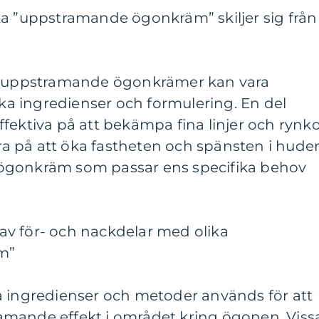
ka ”uppstramande ögonkräm” skiljer sig från
ka uppstramande ögonkrämer kan vara
fika ingredienser och formulering. En del
fektiva på att bekämpa fina linjer och rynko
 på att öka fastheten och spänsten i hude
en ögonkräm som passar ens specifika behov
v för- och nackdelar med olika
m”
a ingredienser och metoder används för att
mande effekt i området kring ögonen. Viss