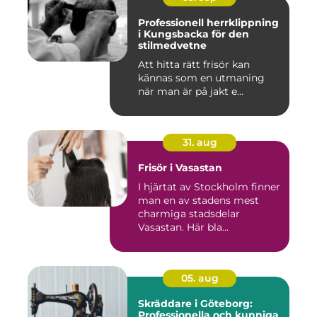
Professionell herrklippning
i Kungsbacka för den
stilmedvetne
Att hitta rätt frisör kan
kännas som en utmaning
när man är på jakt e...
31. aug
Frisör i Vasastan
I hjärtat av Stockholm finner
man en av stadens mest
charmiga stadsdelar
Vasastan. Här bla...
05. aug
Skräddare i Göteborg:
Professionella och kunniga