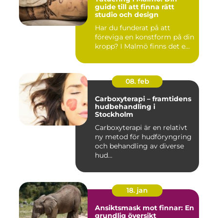
guide till att finna rätt
studio och design
Har du funderat på att
föreviga en konstform på din
kropp? I Malmö finns det e...
08. feb
Carboxyterapi – framtidens
hudbehandling i
Stockholm
Carboxyterapi är en relativt
ny metod för hudföryngring
och behandling av diverse
hud...
18. jan
Ansiktsmask mot finnar: En
grundlig översikt