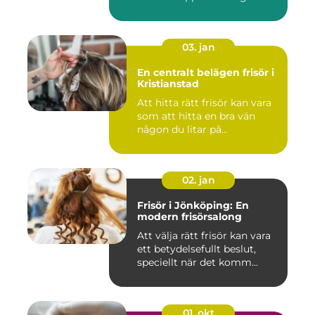
03. jan
En centralt belägen frisör i
Kristianstad
Att hitta rätt frisör kan vara
som att hitta en bra vän
någon du litar på...
02. jan
Frisör i Jönköping: En
modern frisörsalong
Att välja rätt frisör kan vara
ett betydelsefullt beslut,
speciellt när det komm...
01. okt