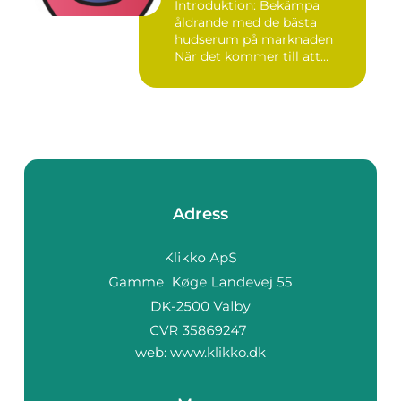
Introduktion: Bekämpa
åldrande med de bästa
hudserum på marknaden
När det kommer till att
bekämpa r...
Adress
web:
www.klikko.dk