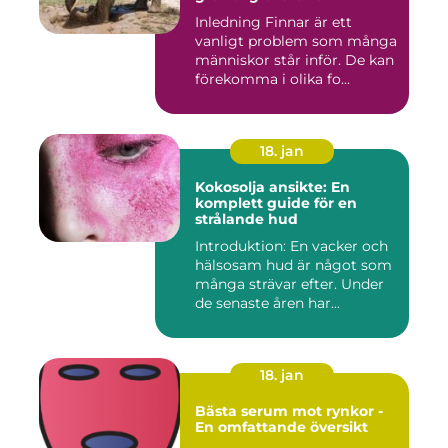
Inledning Finnar är ett
vanligt problem som många
människor står inför. De kan
förekomma i olika fo...
18. jan
Kokosolja ansikte: En
komplett guide för en
strålande hud
Introduktion: En vacker och
hälsosam hud är något som
många strävar efter. Under
de senaste åren har...
18. jan
Bästa serum mot rynkor -
En omfattande översikt