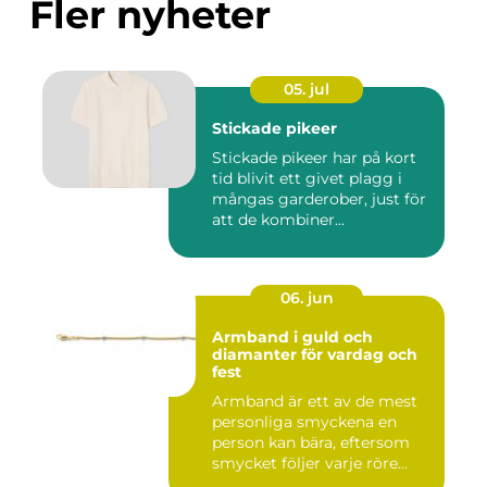
Fler nyheter
05. jul
Stickade pikeer
Stickade pikeer har på kort
tid blivit ett givet plagg i
mångas garderober, just för
att de kombiner...
06. jun
Armband i guld och
diamanter för vardag och
fest
Armband är ett av de mest
personliga smyckena en
person kan bära, eftersom
smycket följer varje röre...