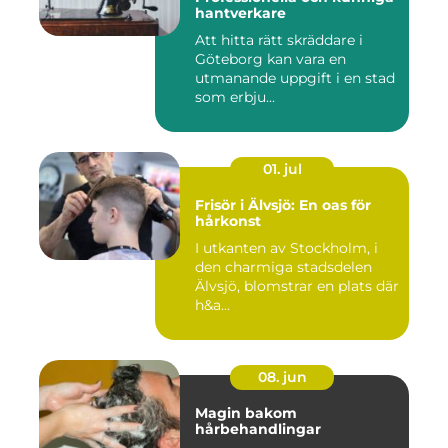
hantverkare
Att hitta rätt skräddare i
Göteborg kan vara en
utmanande uppgift i en stad
som erbju...
01. jul
Frisör i Älvsjö: En oas för
hårkonst
I utkanten av Stockholm, i
den charmiga stadsdelen
Älvsjö, blomstrar en plats där
h&a...
08. jun
Magin bakom
hårbehandlingar