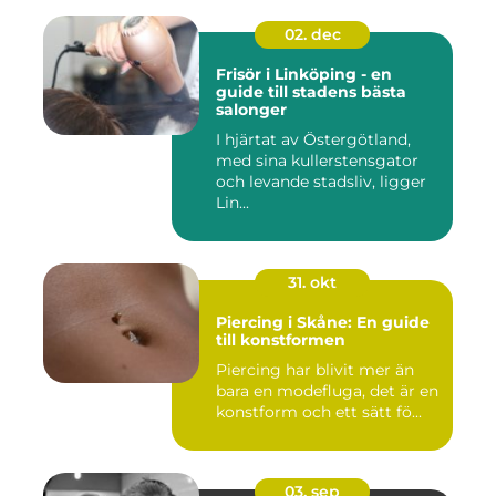
02. dec
Frisör i Linköping - en
guide till stadens bästa
salonger
I hjärtat av Östergötland,
med sina kullerstensgator
och levande stadsliv, ligger
Lin...
31. okt
Piercing i Skåne: En guide
till konstformen
Piercing har blivit mer än
bara en modefluga, det är en
konstform och ett sätt fö...
03. sep