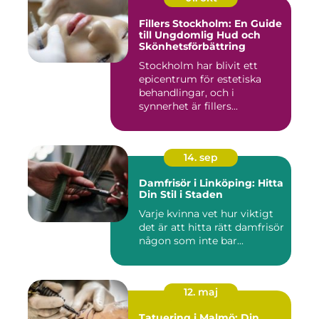
Fillers Stockholm: En Guide
till Ungdomlig Hud och
Skönhetsförbättring
Stockholm har blivit ett
epicentrum för estetiska
behandlingar, och i
synnerhet är fillers...
14. sep
Damfrisör i Linköping: Hitta
Din Stil i Staden
Varje kvinna vet hur viktigt
det är att hitta rätt damfrisör
någon som inte bar...
12. maj
Tatuering i Malmö: Din