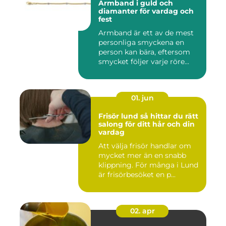
Armband i guld och
diamanter för vardag och
fest
Armband är ett av de mest
personliga smyckena en
person kan bära, eftersom
smycket följer varje röre...
01. jun
Frisör lund så hittar du rätt
salong för ditt hår och din
vardag
Att välja frisör handlar om
mycket mer än en snabb
klippning. För många i Lund
är frisörbesöket en p...
02. apr