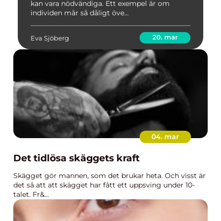
kan vara nödvändiga. Ett exempel är om
individen mår så dåligt öve...
20. mar
Eva Sjöberg
04. mar
Det tidlösa skäggets kraft
Skägget gör mannen, som det brukar heta. Och visst är
det så att att skägget har fått ett uppsving under 10-
talet. Fr&...