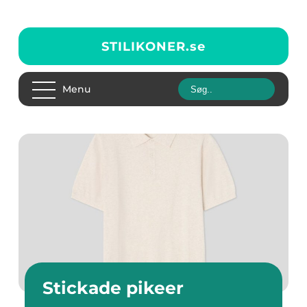
STILIKONER.
se
Menu
Stickade pikeer