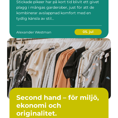
Stickade pikeer har på kort tid blivit ett givet
plagg i mångas garderober, just för att de
kombinerar avslappnad komfort med en
tydlig känsla av stil...
05. jul
Alexander Westman
Second hand – för miljö,
ekonomi och
originalitet.