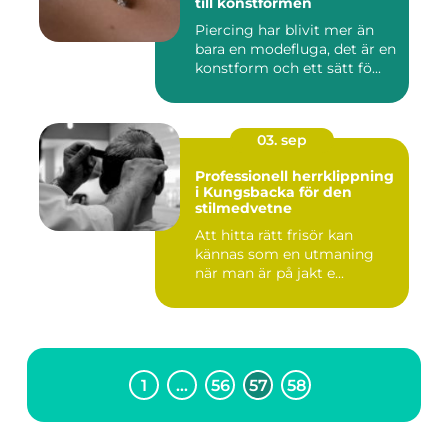
till konstformen
Piercing har blivit mer än
bara en modefluga, det är en
konstform och ett sätt fö...
03. sep
Professionell herrklippning
i Kungsbacka för den
stilmedvetne
Att hitta rätt frisör kan
kännas som en utmaning
när man är på jakt e...
1
…
56
57
58